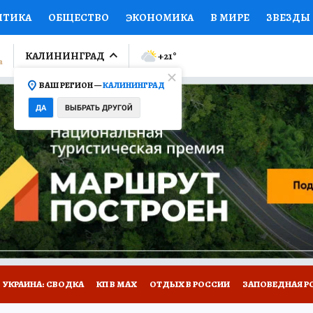
ИТИКА
ОБЩЕСТВО
ЭКОНОМИКА
В МИРЕ
ЗВЕЗДЫ
ЛУМНИСТЫ
ПРОИСШЕСТВИЯ
НАЦИОНАЛЬНЫЕ ПРОЕК
КАЛИНИНГРАД
+21
°
ВАШ РЕГИОН —
КАЛИНИНГРАД
Ы
ОТКРЫВАЕМ МИР
Я ЗНАЮ
СЕМЬЯ
ЖЕНСКИЕ СЕ
ДА
ВЫБРАТЬ ДРУГОЙ
ПРОМОКОДЫ
СЕРИАЛЫ
СПЕЦПРОЕКТЫ
ДЕФИЦИТ
ВИЗОР
КОЛЛЕКЦИИ
КОНКУРСЫ
РАБОТА У НАС
ГИ
НА САЙТЕ
УКРАИНА: СВОДКА
КП В МАХ
ОТДЫХ В РОССИИ
ЗАПОВЕДНАЯ Р