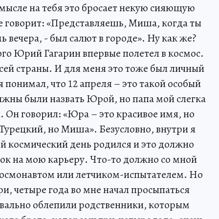
смысле на тебя это бросает некую сияющую
ве говорит: «Представляешь, Миша, когда ты
мь вечера, - был салют в городе». Ну как же?
ого Юрий Гагарин впервые полетел в космос.
сей страны. И для меня это тоже был личный
 понимал, что 12 апреля – это такой особый
лжны были назвать Юрой, но папа мой слегка
. Он говорил: «Юра – это красивое имя, но
Турецкий, но Миша». Безусловно, внутри я
ой космический день родился и это должно
к на мою карьеру. Что-то должно со мной
 космонавтом или летчиком-испытателем. Но
три, четыре года во мне начал просыпаться
уквально облепили родственники, которым