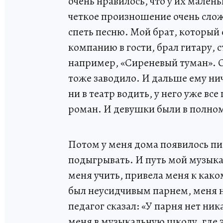
очень нравилось, что у их мален
четкое произношение очень слож
спеть песню. Мой брат, который 
компанию в гости, брал гитару, с
например, «Сиреневый туман». 
тоже заводило. И дальше ему нич
ни в театр водить, у него уже вс
роман. И девушки были в полно
Потом у меня дома появилось пиа
подыгрывать. И путь мой музык
меня учить, привела меня к како
был неусидчивым парнем, меня н
педагог сказал: «У парня нет ник
меня в музыкальную школу, где 