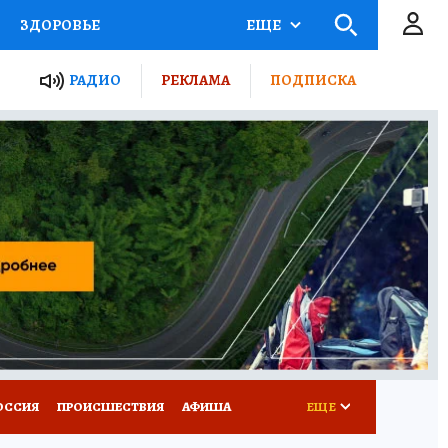
ЗДОРОВЬЕ
ЕЩЕ
ТЫ РОССИИ
РАДИО
РЕКЛАМА
ПОДПИСКА
КРЕТЫ
ПУТЕВОДИТЕЛЬ
 ЖЕЛЕЗА
ТУРИЗМ
Д ПОТРЕБИТЕЛЯ
ВСЕ О КП
ОССИЯ
ПРОИСШЕСТВИЯ
АФИША
ЕЩЕ