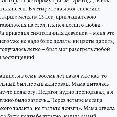
ького брата, которому три-четыре года, очень
ных песен. В четыре года я мог спокойно
старше меня на 13 лет, приглашал свою
тавил меня на стол, и я пел песни о любви -
Он приводил симпатичных девчонок – меня это
его уже не надо было делать: ни цветы дарить,
е получалось легко – брат мог разогреть любой
м восхищении!
нино, я в семь-восемь лет начал уже как-то
альный был проангажирован. Мама пыталась
му-то педагогу. Педагог нудно преподавал, а я
ужно было завлечь… Через четыре месяца
акого таланта, не тратьте деньги». Мама отвела
это было почти бесплатно, нашла самый