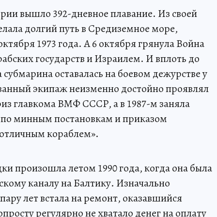
ории вышло 392-дневное плавание. Из своей
лала долгий путь в Средиземное море,
ктября 1973 года. А 6 октября грянула Война
абских государств и Израилем. И вплоть до
 субмарина оставалась на боевом дежурстве у
ванный экипаж неизменно достойно проявлял
приз главкома ВМФ СССР, а в 1987-м заняла
е по минным постановкам и приказом
«отличным кораблем».
ки произошла летом 1990 года, когда она была
кому каналу на Балтику. Изначально
 пару лет встала на ремонт, оказавшийся
просту регулярно не хватало денег на оплату