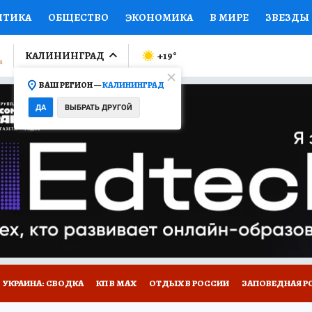
ИТИКА
ОБЩЕСТВО
ЭКОНОМИКА
В МИРЕ
ЗВЕЗДЫ
ЛУМНИСТЫ
ПРОИСШЕСТВИЯ
НАЦИОНАЛЬНЫЕ ПРОЕК
КАЛИНИНГРАД
+19
°
ВАШ РЕГИОН —
КАЛИНИНГРАД
Ы
ОТКРЫВАЕМ МИР
Я ЗНАЮ
СЕМЬЯ
ЖЕНСКИЕ СЕ
ДА
ВЫБРАТЬ ДРУГОЙ
ПРОМОКОДЫ
СЕРИАЛЫ
СПЕЦПРОЕКТЫ
ДЕФИЦИТ
ВИЗОР
КОЛЛЕКЦИИ
КОНКУРСЫ
РАБОТА У НАС
ГИ
НА САЙТЕ
УКРАИНА: СВОДКА
КП В МАХ
ОТДЫХ В РОССИИ
ЗАПОВЕДНАЯ Р