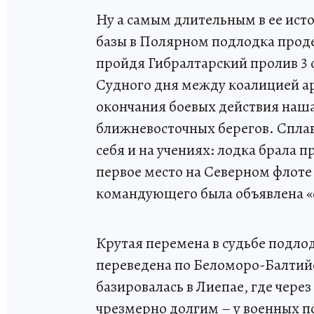
Ну а самым длительным в ее ист
базы в Полярном подлодка проде
пройдя Гибралтарский пролив 3 о
Судного дня между коалицией ар
окончания боевых действия наша
ближневосточных берегов. Спла
себя и на учениях: лодка брала 
первое место на Северном флот
командующего была объявлена 
Крутая перемена в судьбе подлод
переведена по Беломоро-Балтийс
базировалась в Лиепае, где через
чрезмерно долгим – у военных по