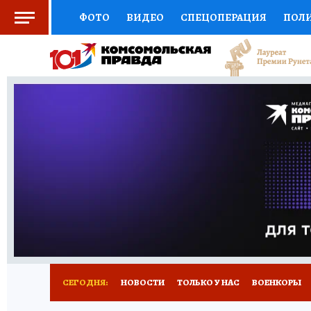
ФОТО
ВИДЕО
СПЕЦОПЕРАЦИЯ
ПОЛ
СОЦПОДДЕРЖКА
НАУКА
СПОРТ
КО
ВЫБОР ЭКСПЕРТОВ
ДОКТОР
ФИНАНС
КНИЖНАЯ ПОЛКА
ПРОГНОЗЫ НА СПОРТ
ПРЕСС-ЦЕНТР
НЕДВИЖИМОСТЬ
ТЕЛЕ
РАДИО КП
РЕКЛАМА
ТЕСТЫ
НОВОЕ 
СЕГОДНЯ:
НОВОСТИ
ТОЛЬКО У НАС
ВОЕНКОРЫ