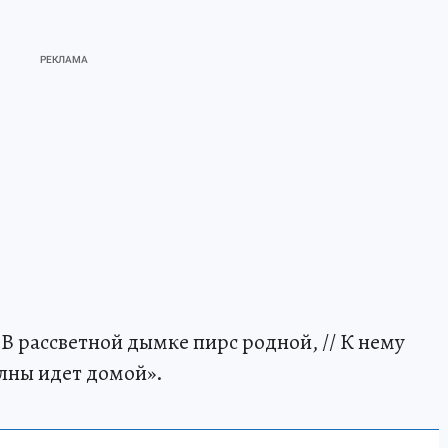
/ В рассветной дымке пирс родной, // К нему
олны идет домой».