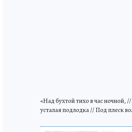
«Над бухтой тихо в час ночной, /
усталая подлодка // Под плеск в