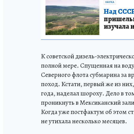
НАУКА
Над СССР
пришельце
изучала 
К советской дизель-электрическо
полной мере. Спущенная на воду 
Северного флота субмарина за в
поход. Кстати, первый же из них
года, наделал шороху. Дело в т
проникнуть в Мексиканский зали
Когда уже постфактум об этом ст
не утихала несколько месяцев.