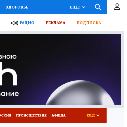
ЗДОРОВЬЕ
ЕЩЕ
ТЫ РОССИИ
РАДИО
РЕКЛАМА
ПОДПИСКА
КРЕТЫ
ПУТЕВОДИТЕЛЬ
 ЖЕЛЕЗА
ТУРИЗМ
Д ПОТРЕБИТЕЛЯ
ВСЕ О КП
ОССИЯ
ПРОИСШЕСТВИЯ
АФИША
ЕЩЕ