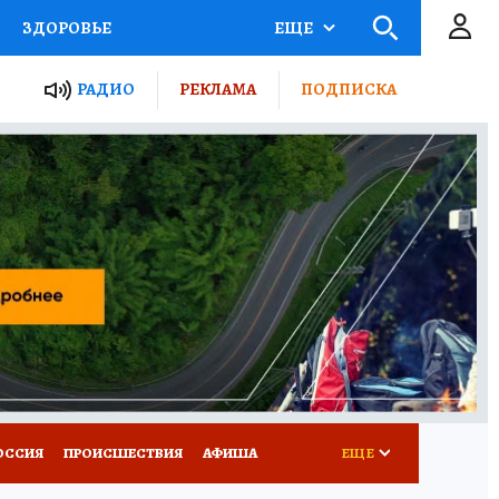
ЗДОРОВЬЕ
ЕЩЕ
ТЫ РОССИИ
РАДИО
РЕКЛАМА
ПОДПИСКА
КРЕТЫ
ПУТЕВОДИТЕЛЬ
 ЖЕЛЕЗА
ТУРИЗМ
Д ПОТРЕБИТЕЛЯ
ВСЕ О КП
ОССИЯ
ПРОИСШЕСТВИЯ
АФИША
ЕЩЕ