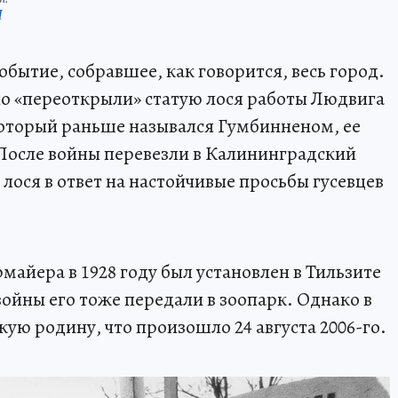
П
событие, собравшее, как говорится, весь город.
нно «переоткрыли» статую лося работы Людвига
который раньше назывался Гумбинненом, ее
 После войны перевезли в Калининградский
о лося в ответ на настойчивые просьбы гусевцев
рмайера в 1928 году был установлен в Тильзите
войны его тоже передали в зоопарк. Однако в
кую родину, что произошло 24 августа 2006-го.