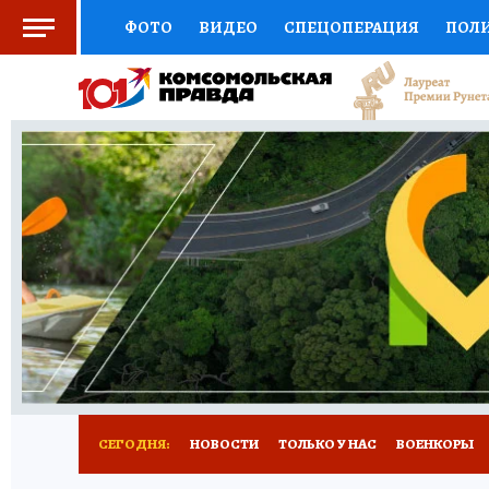
ФОТО
ВИДЕО
СПЕЦОПЕРАЦИЯ
ПОЛ
СОЦПОДДЕРЖКА
НАУКА
СПОРТ
КО
ВЫБОР ЭКСПЕРТОВ
ДОКТОР
ФИНАНС
КНИЖНАЯ ПОЛКА
ПРОГНОЗЫ НА СПОРТ
ПРЕСС-ЦЕНТР
НЕДВИЖИМОСТЬ
ТЕЛЕ
РАДИО КП
РЕКЛАМА
ТЕСТЫ
НОВОЕ 
СЕГОДНЯ:
НОВОСТИ
ТОЛЬКО У НАС
ВОЕНКОРЫ