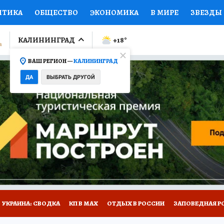
ИТИКА
ОБЩЕСТВО
ЭКОНОМИКА
В МИРЕ
ЗВЕЗДЫ
ЛУМНИСТЫ
ПРОИСШЕСТВИЯ
НАЦИОНАЛЬНЫЕ ПРОЕК
КАЛИНИНГРАД
+18
°
ВАШ РЕГИОН —
КАЛИНИНГРАД
Ы
ОТКРЫВАЕМ МИР
Я ЗНАЮ
СЕМЬЯ
ЖЕНСКИЕ СЕ
ДА
ВЫБРАТЬ ДРУГОЙ
ПРОМОКОДЫ
СЕРИАЛЫ
СПЕЦПРОЕКТЫ
ДЕФИЦИТ
ВИЗОР
КОЛЛЕКЦИИ
КОНКУРСЫ
РАБОТА У НАС
ГИ
НА САЙТЕ
УКРАИНА: СВОДКА
КП В МАХ
ОТДЫХ В РОССИИ
ЗАПОВЕДНАЯ Р