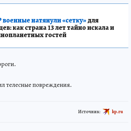
 военные натянули «сетку»
для
в: как страна 13 лет тайно искала и
инопланетных гостей
ороги.
ил телесные повреждения.
Источник:
kp.ru