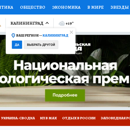
ИТИКА
ОБЩЕСТВО
ЭКОНОМИКА
В МИРЕ
ЗВЕЗДЫ
ЛУМНИСТЫ
ПРОИСШЕСТВИЯ
НАЦИОНАЛЬНЫЕ ПРОЕК
КАЛИНИНГРАД
+19
°
ВАШ РЕГИОН —
КАЛИНИНГРАД
Ы
ОТКРЫВАЕМ МИР
Я ЗНАЮ
СЕМЬЯ
ЖЕНСКИЕ СЕ
ДА
ВЫБРАТЬ ДРУГОЙ
ПРОМОКОДЫ
СЕРИАЛЫ
СПЕЦПРОЕКТЫ
ДЕФИЦИТ
ВИЗОР
КОЛЛЕКЦИИ
КОНКУРСЫ
РАБОТА У НАС
ГИ
НА САЙТЕ
УКРАИНА: СВОДКА
КП В МАХ
ОТДЫХ В РОССИИ
ЗАПОВЕДНАЯ Р