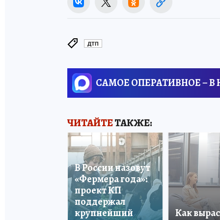
ДТП
САМОЕ ОПЕРАТИВНОЕ – В
ЧИТАЙТЕ
ТАКЖЕ:
В России назовут
«Фермера года»:
проект КП
поддержал
крупнейший
Как вырас