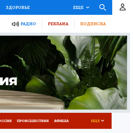
ЗДОРОВЬЕ
ЕЩЕ
ТЫ РОССИИ
РАДИО
РЕКЛАМА
ПОДПИСКА
КРЕТЫ
ПУТЕВОДИТЕЛЬ
 ЖЕЛЕЗА
ТУРИЗМ
Д ПОТРЕБИТЕЛЯ
ВСЕ О КП
ОССИЯ
ПРОИСШЕСТВИЯ
АФИША
ЕЩЕ