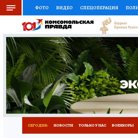
ФОТО
ВИДЕО
СПЕЦОПЕРАЦИЯ
ПОЛ
СОЦПОДДЕРЖКА
НАУКА
СПОРТ
КО
ВЫБОР ЭКСПЕРТОВ
ДОКТОР
ФИНАНС
КНИЖНАЯ ПОЛКА
ПРОГНОЗЫ НА СПОРТ
ПРЕСС-ЦЕНТР
НЕДВИЖИМОСТЬ
ТЕЛЕ
РАДИО КП
РЕКЛАМА
ТЕСТЫ
НОВОЕ 
СЕГОДНЯ:
НОВОСТИ
ТОЛЬКО У НАС
ВОЕНКОРЫ