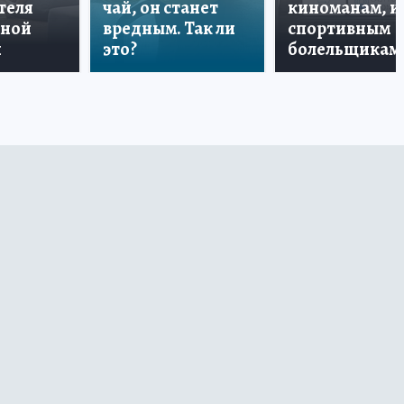
теля
чай, он станет
киноманам, и
дной
вредным. Так ли
спортивным
и
это?
болельщикам