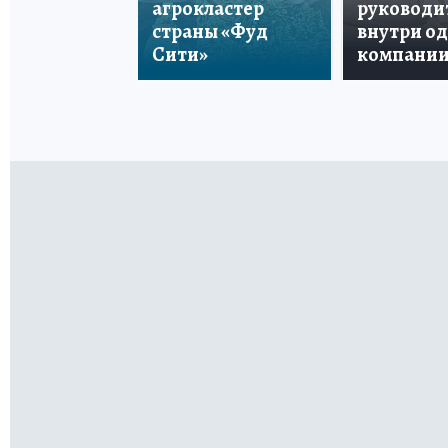
агрокластер
руководи
страны «Фуд
внутри о
Сити»
компани