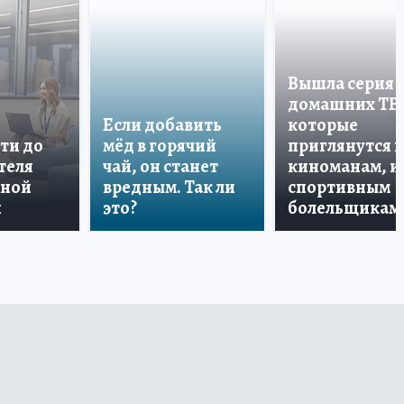
Вышла серия
домашних ТВ
Если добавить
которые
ти до
мёд в горячий
приглянутся 
теля
чай, он станет
киноманам, и
дной
вредным. Так ли
спортивным
и
это?
болельщикам