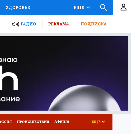
ЗДОРОВЬЕ
ЕЩЕ
ТЫ РОССИИ
РАДИО
РЕКЛАМА
ПОДПИСКА
КРЕТЫ
ПУТЕВОДИТЕЛЬ
 ЖЕЛЕЗА
ТУРИЗМ
Д ПОТРЕБИТЕЛЯ
ВСЕ О КП
ОССИЯ
ПРОИСШЕСТВИЯ
АФИША
ЕЩЕ