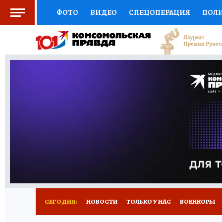
ФОТО
ВИДЕО
СПЕЦОПЕРАЦИЯ
ПОЛ
СОЦПОДДЕРЖКА
НАУКА
СПОРТ
КО
ВЫБОР ЭКСПЕРТОВ
ДОКТОР
ФИНАНС
КНИЖНАЯ ПОЛКА
ПРОГНОЗЫ НА СПОРТ
ПРЕСС-ЦЕНТР
НЕДВИЖИМОСТЬ
ТЕЛЕ
РАДИО КП
РЕКЛАМА
ТЕСТЫ
НОВОЕ 
СЕГОДНЯ:
НОВОСТИ
ТОЛЬКО У НАС
ВОЕНКОРЫ