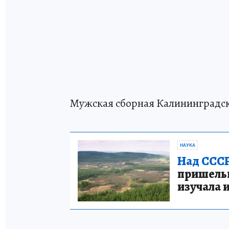
Мужская сборная Калининградско
НАУКА
Над СССР
пришельце
изучала 