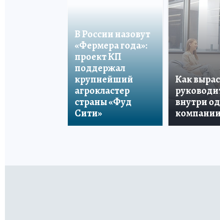
В России назовут
«Фермера года»:
проект КП
поддержал
крупнейший
Как вырас
агрокластер
руководи
страны «Фуд
внутри о
Сити»
компани