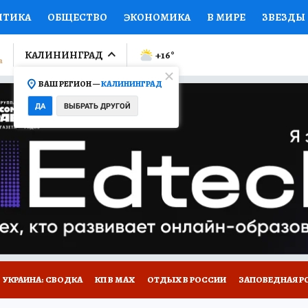
ИТИКА
ОБЩЕСТВО
ЭКОНОМИКА
В МИРЕ
ЗВЕЗДЫ
ЛУМНИСТЫ
ПРОИСШЕСТВИЯ
НАЦИОНАЛЬНЫЕ ПРОЕК
КАЛИНИНГРАД
+16
°
ВАШ РЕГИОН —
КАЛИНИНГРАД
Ы
ОТКРЫВАЕМ МИР
Я ЗНАЮ
СЕМЬЯ
ЖЕНСКИЕ СЕ
ДА
ВЫБРАТЬ ДРУГОЙ
ПРОМОКОДЫ
СЕРИАЛЫ
СПЕЦПРОЕКТЫ
ДЕФИЦИТ
ВИЗОР
КОЛЛЕКЦИИ
КОНКУРСЫ
РАБОТА У НАС
ГИ
НА САЙТЕ
УКРАИНА: СВОДКА
КП В МАХ
ОТДЫХ В РОССИИ
ЗАПОВЕДНАЯ Р