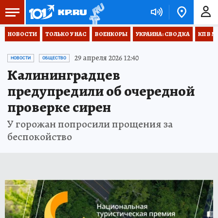
НОВОСТИ
ТОЛЬКО У НАС
ВОЕНКОРЫ
УКРАИНА: СВОДКА
КП В М
29 апреля 2026 12:40
НОВОСТИ
ОБЩЕСТВО
Калининградцев
предупредили об очередной
проверке сирен
У горожан попросили прощения за
беспокойство