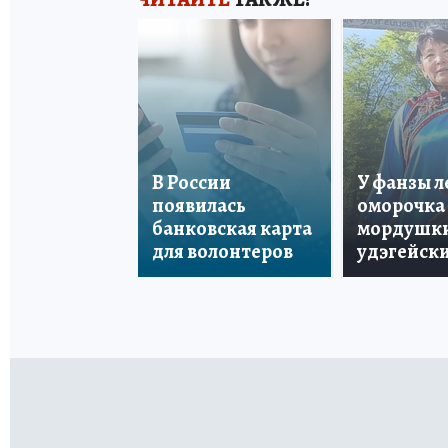
В России
У фанзы 
появилась
оморочка 
банковская карта
мордушки
для волонтеров
удэгейски