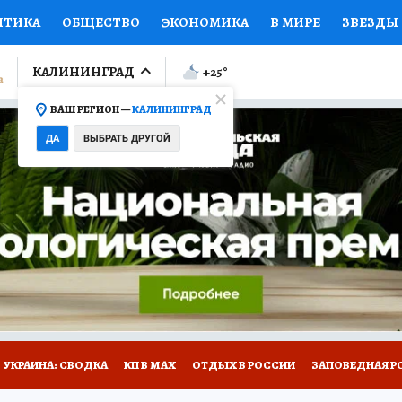
ИТИКА
ОБЩЕСТВО
ЭКОНОМИКА
В МИРЕ
ЗВЕЗДЫ
ЛУМНИСТЫ
ПРОИСШЕСТВИЯ
НАЦИОНАЛЬНЫЕ ПРОЕК
КАЛИНИНГРАД
+25
°
ВАШ РЕГИОН —
КАЛИНИНГРАД
Ы
ОТКРЫВАЕМ МИР
Я ЗНАЮ
СЕМЬЯ
ЖЕНСКИЕ СЕ
ДА
ВЫБРАТЬ ДРУГОЙ
ПРОМОКОДЫ
СЕРИАЛЫ
СПЕЦПРОЕКТЫ
ДЕФИЦИТ
ВИЗОР
КОЛЛЕКЦИИ
КОНКУРСЫ
РАБОТА У НАС
ГИ
НА САЙТЕ
УКРАИНА: СВОДКА
КП В МАХ
ОТДЫХ В РОССИИ
ЗАПОВЕДНАЯ Р