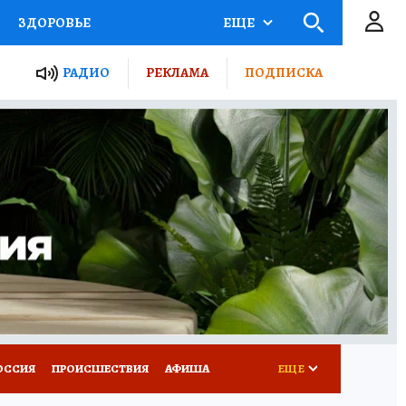
ЗДОРОВЬЕ
ЕЩЕ
ТЫ РОССИИ
РАДИО
РЕКЛАМА
ПОДПИСКА
КРЕТЫ
ПУТЕВОДИТЕЛЬ
 ЖЕЛЕЗА
ТУРИЗМ
Д ПОТРЕБИТЕЛЯ
ВСЕ О КП
ОССИЯ
ПРОИСШЕСТВИЯ
АФИША
ЕЩЕ