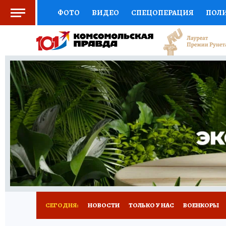
ФОТО
ВИДЕО
СПЕЦОПЕРАЦИЯ
ПОЛ
СОЦПОДДЕРЖКА
НАУКА
СПОРТ
КО
ВЫБОР ЭКСПЕРТОВ
ДОКТОР
ФИНАНС
КНИЖНАЯ ПОЛКА
ПРОГНОЗЫ НА СПОРТ
ПРЕСС-ЦЕНТР
НЕДВИЖИМОСТЬ
ТЕЛЕ
РАДИО КП
РЕКЛАМА
ТЕСТЫ
НОВОЕ 
СЕГОДНЯ:
НОВОСТИ
ТОЛЬКО У НАС
ВОЕНКОРЫ