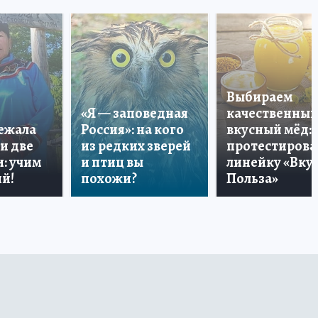
Выбираем
«Я — заповедная
качественный
лежала
Россия»: на кого
вкусный мёд:
и две
из редких зверей
протестирова
: учим
и птиц вы
линейку «Вкус
й!
похожи?
Польза»