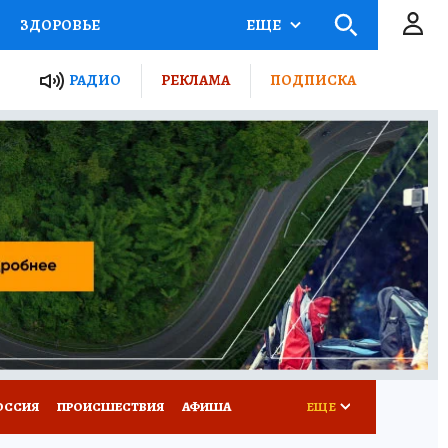
ЗДОРОВЬЕ
ЕЩЕ
ТЫ РОССИИ
РАДИО
РЕКЛАМА
ПОДПИСКА
КРЕТЫ
ПУТЕВОДИТЕЛЬ
 ЖЕЛЕЗА
ТУРИЗМ
Д ПОТРЕБИТЕЛЯ
ВСЕ О КП
ОССИЯ
ПРОИСШЕСТВИЯ
АФИША
ЕЩЕ