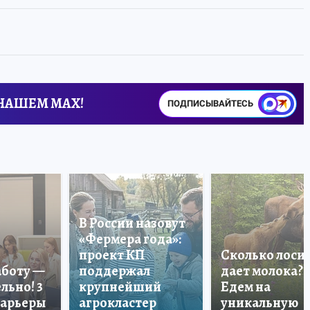
 НАШЕМ MAX!
ПОДПИСЫВАЙТЕСЬ
В России назовут
«Фермера года»:
проект КП
Сколько лоси
аботу —
поддержал
дает молока?
льно! 3
крупнейший
Едем на
карьеры
агрокластер
уникальную