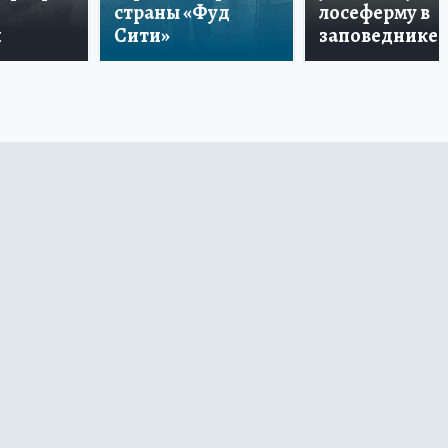
страны «Фуд
лосеферму в
и
Сити»
заповеднике!