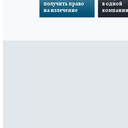
получить право
в одной
на излечение
компани