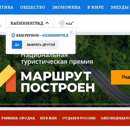
ИТИКА
ОБЩЕСТВО
ЭКОНОМИКА
В МИРЕ
ЗВЕЗДЫ
ЛУМНИСТЫ
ПРОИСШЕСТВИЯ
НАЦИОНАЛЬНЫЕ ПРОЕК
КАЛИНИНГРАД
+22
°
ВАШ РЕГИОН —
КАЛИНИНГРАД
Ы
ОТКРЫВАЕМ МИР
Я ЗНАЮ
СЕМЬЯ
ЖЕНСКИЕ СЕ
ДА
ВЫБРАТЬ ДРУГОЙ
ПРОМОКОДЫ
СЕРИАЛЫ
СПЕЦПРОЕКТЫ
ДЕФИЦИТ
ВИЗОР
КОЛЛЕКЦИИ
КОНКУРСЫ
РАБОТА У НАС
ГИ
НА САЙТЕ
УКРАИНА: СВОДКА
КП В МАХ
ОТДЫХ В РОССИИ
ЗАПОВЕДНАЯ Р