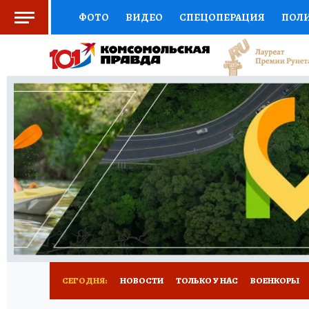
ФОТО
ВИДЕО
СПЕЦОПЕРАЦИЯ
ПОЛ
СОЦПОДДЕРЖКА
НАУКА
СПОРТ
КО
ВЫБОР ЭКСПЕРТОВ
ДОКТОР
ФИНАНС
КНИЖНАЯ ПОЛКА
ПРОГНОЗЫ НА СПОРТ
ПРЕСС-ЦЕНТР
НЕДВИЖИМОСТЬ
ТЕЛЕ
РАДИО КП
РЕКЛАМА
ТЕСТЫ
НОВОЕ 
СЕГОДНЯ:
НОВОСТИ
ТОЛЬКО У НАС
ВОЕНКОРЫ