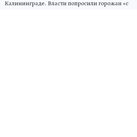
Калининграде. Власти попросили горожан «с
пониманием отнестись к возможным
неудобствам».
По данным пресс-службы горадминистрации,
сегодня работы ведут на: