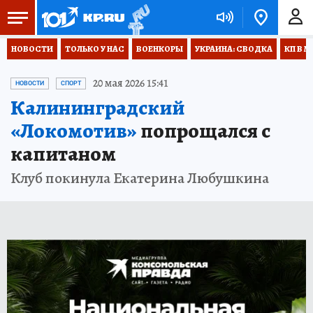
НОВОСТИ
ТОЛЬКО У НАС
ВОЕНКОРЫ
УКРАИНА: СВОДКА
КП В М
20 мая 2026 15:41
НОВОСТИ
СПОРТ
Калининградский
«Локомотив»
попрощался с
капитаном
Клуб покинула Екатерина Любушкина