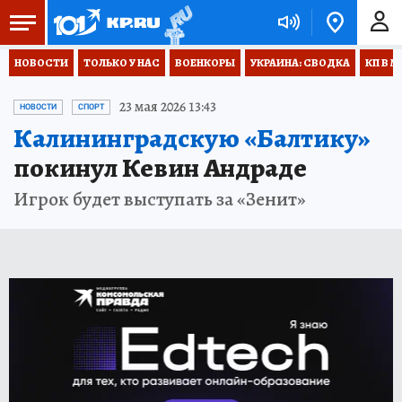
НОВОСТИ
ТОЛЬКО У НАС
ВОЕНКОРЫ
УКРАИНА: СВОДКА
КП В М
23 мая 2026 13:43
НОВОСТИ
СПОРТ
Калининградскую «Балтику»
покинул Кевин Андраде
Игрок будет выступать за «Зенит»