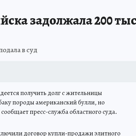
ска задолжала 200 тыс
подала в суд
деется получить долг с жительницы
баку породы американский булли, но
 сообщает пресс-служба областного суда.
аключили договор купли-продажи элитного