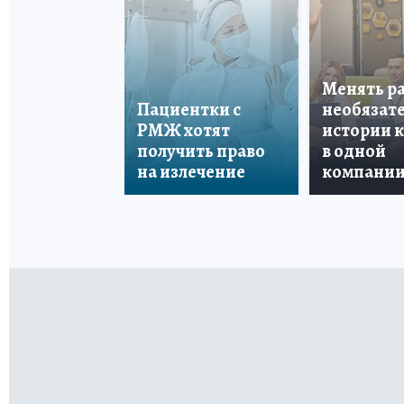
Менять р
Пациентки с
необязате
РМЖ хотят
истории 
получить право
в одной
на излечение
компани