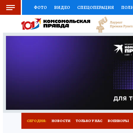
ФОТО
ВИДЕО
СПЕЦОПЕРАЦИЯ
ПОЛ
СОЦПОДДЕРЖКА
НАУКА
СПОРТ
КО
ВЫБОР ЭКСПЕРТОВ
ДОКТОР
ФИНАНС
КНИЖНАЯ ПОЛКА
ПРОГНОЗЫ НА СПОРТ
ПРЕСС-ЦЕНТР
НЕДВИЖИМОСТЬ
ТЕЛЕ
РАДИО КП
РЕКЛАМА
ТЕСТЫ
НОВОЕ 
СЕГОДНЯ:
НОВОСТИ
ТОЛЬКО У НАС
ВОЕНКОРЫ