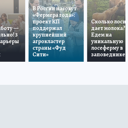
В России назовут
«Фермера года»:
проект КП
Сколько лоси
аботу —
поддержал
дает молока?
льно! 3
крупнейший
Едем на
карьеры
агрокластер
уникальную
страны «Фуд
лосеферму в
и
Сити»
заповеднике!