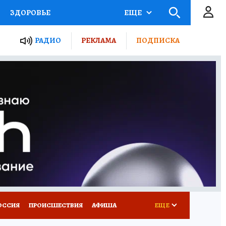
ЗДОРОВЬЕ
ЕЩЕ
ТЫ РОССИИ
РАДИО
РЕКЛАМА
ПОДПИСКА
КРЕТЫ
ПУТЕВОДИТЕЛЬ
 ЖЕЛЕЗА
ТУРИЗМ
Д ПОТРЕБИТЕЛЯ
ВСЕ О КП
ОССИЯ
ПРОИСШЕСТВИЯ
АФИША
ЕЩЕ