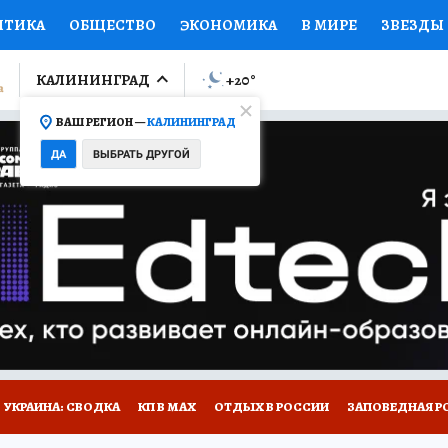
ИТИКА
ОБЩЕСТВО
ЭКОНОМИКА
В МИРЕ
ЗВЕЗДЫ
ЛУМНИСТЫ
ПРОИСШЕСТВИЯ
НАЦИОНАЛЬНЫЕ ПРОЕК
КАЛИНИНГРАД
+20
°
ВАШ РЕГИОН —
КАЛИНИНГРАД
Ы
ОТКРЫВАЕМ МИР
Я ЗНАЮ
СЕМЬЯ
ЖЕНСКИЕ СЕ
ДА
ВЫБРАТЬ ДРУГОЙ
ПРОМОКОДЫ
СЕРИАЛЫ
СПЕЦПРОЕКТЫ
ДЕФИЦИТ
ВИЗОР
КОЛЛЕКЦИИ
КОНКУРСЫ
РАБОТА У НАС
ГИ
НА САЙТЕ
УКРАИНА: СВОДКА
КП В МАХ
ОТДЫХ В РОССИИ
ЗАПОВЕДНАЯ Р