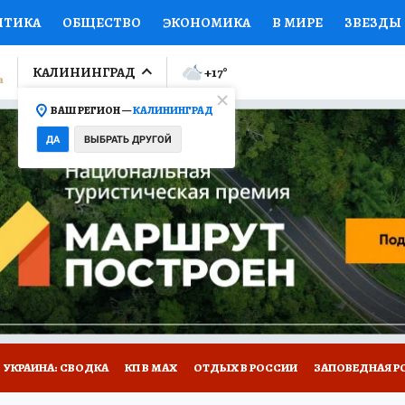
ИТИКА
ОБЩЕСТВО
ЭКОНОМИКА
В МИРЕ
ЗВЕЗДЫ
ЛУМНИСТЫ
ПРОИСШЕСТВИЯ
НАЦИОНАЛЬНЫЕ ПРОЕК
КАЛИНИНГРАД
+17
°
ВАШ РЕГИОН —
КАЛИНИНГРАД
Ы
ОТКРЫВАЕМ МИР
Я ЗНАЮ
СЕМЬЯ
ЖЕНСКИЕ СЕ
ДА
ВЫБРАТЬ ДРУГОЙ
ПРОМОКОДЫ
СЕРИАЛЫ
СПЕЦПРОЕКТЫ
ДЕФИЦИТ
ВИЗОР
КОЛЛЕКЦИИ
КОНКУРСЫ
РАБОТА У НАС
ГИ
НА САЙТЕ
УКРАИНА: СВОДКА
КП В МАХ
ОТДЫХ В РОССИИ
ЗАПОВЕДНАЯ Р