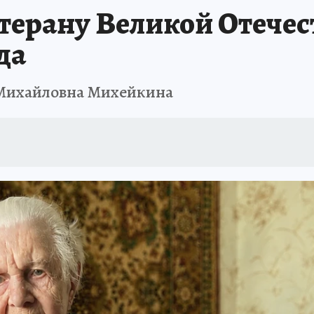
терану Великой Отече
да
 Михайловна Михейкина