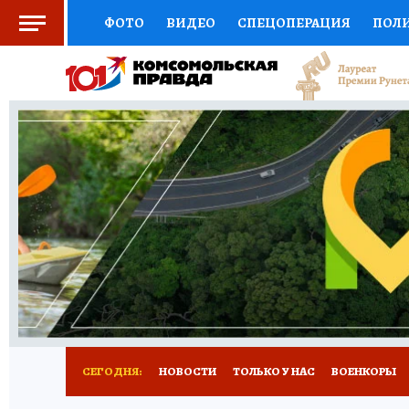
ФОТО
ВИДЕО
СПЕЦОПЕРАЦИЯ
ПОЛ
СОЦПОДДЕРЖКА
НАУКА
СПОРТ
КО
ВЫБОР ЭКСПЕРТОВ
ДОКТОР
ФИНАНС
КНИЖНАЯ ПОЛКА
ПРОГНОЗЫ НА СПОРТ
ПРЕСС-ЦЕНТР
НЕДВИЖИМОСТЬ
ТЕЛЕ
РАДИО КП
РЕКЛАМА
ТЕСТЫ
НОВОЕ 
СЕГОДНЯ:
НОВОСТИ
ТОЛЬКО У НАС
ВОЕНКОРЫ