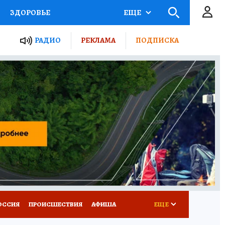
ЗДОРОВЬЕ
ЕЩЕ
ТЫ РОССИИ
РАДИО
РЕКЛАМА
ПОДПИСКА
КРЕТЫ
ПУТЕВОДИТЕЛЬ
 ЖЕЛЕЗА
ТУРИЗМ
Д ПОТРЕБИТЕЛЯ
ВСЕ О КП
ОССИЯ
ПРОИСШЕСТВИЯ
АФИША
ЕЩЕ