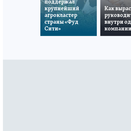
поддержал
крупнейший
Как вырас
агрокластер
руководи
страны «Фуд
внутри о
Сити»
компани