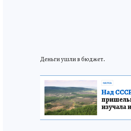
Деньги ушли в бюджет.
НАУКА
Над СССР
пришельце
изучала 