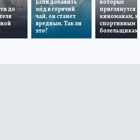
Если добавить
которые
ти до
мёд в горячий
приглянутся 
теля
чай, он станет
киноманам, и
дной
вредным. Так ли
спортивным
и
это?
болельщикам