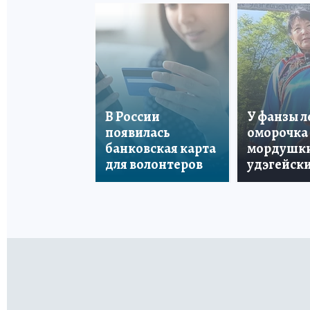
В России
У фанзы 
появилась
оморочка 
банковская карта
мордушки
для волонтеров
удэгейски