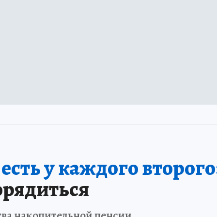
сть у каждого второго
орядиться
тва накопительной пенсии