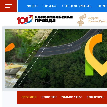
ФОТО
ВИДЕО
СПЕЦОПЕРАЦИЯ
ПОЛ
СОЦПОДДЕРЖКА
НАУКА
СПОРТ
КО
ВЫБОР ЭКСПЕРТОВ
ДОКТОР
ФИНАНС
КНИЖНАЯ ПОЛКА
ПРОГНОЗЫ НА СПОРТ
ПРЕСС-ЦЕНТР
НЕДВИЖИМОСТЬ
ТЕЛЕ
РАДИО КП
РЕКЛАМА
ТЕСТЫ
НОВОЕ 
СЕГОДНЯ:
НОВОСТИ
ТОЛЬКО У НАС
ВОЕНКОРЫ