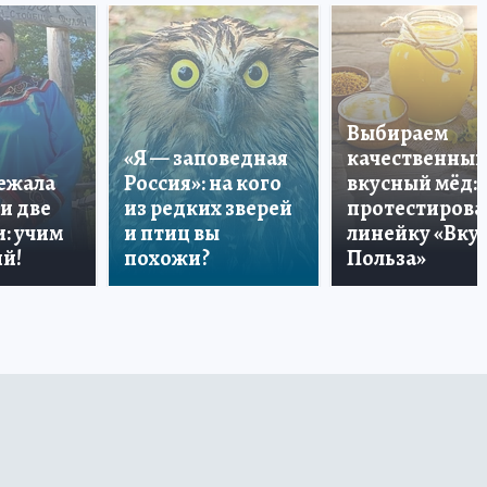
Выбираем
«Я — заповедная
качественный
лежала
Россия»: на кого
вкусный мёд:
и две
из редких зверей
протестирова
: учим
и птиц вы
линейку «Вкус
й!
похожи?
Польза»