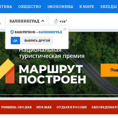
ИТИКА
ОБЩЕСТВО
ЭКОНОМИКА
В МИРЕ
ЗВЕЗДЫ
ЛУМНИСТЫ
ПРОИСШЕСТВИЯ
НАЦИОНАЛЬНЫЕ ПРОЕК
КАЛИНИНГРАД
+24
°
ВАШ РЕГИОН —
КАЛИНИНГРАД
Ы
ОТКРЫВАЕМ МИР
Я ЗНАЮ
СЕМЬЯ
ЖЕНСКИЕ СЕ
ДА
ВЫБРАТЬ ДРУГОЙ
ПРОМОКОДЫ
СЕРИАЛЫ
СПЕЦПРОЕКТЫ
ДЕФИЦИТ
ВИЗОР
КОЛЛЕКЦИИ
КОНКУРСЫ
РАБОТА У НАС
ГИ
НА САЙТЕ
УКРАИНА: СВОДКА
КП В МАХ
ОТДЫХ В РОССИИ
ЗАПОВЕДНАЯ Р