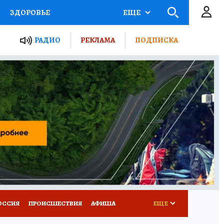
ЗДОРОВЬЕ
ЕЩЕ
ТЫ РОССИИ
РАДИО
РЕКЛАМА
ПОДПИСКА
КРЕТЫ
ПУТЕВОДИТЕЛЬ
 ЖЕЛЕЗА
ТУРИЗМ
Д ПОТРЕБИТЕЛЯ
ВСЕ О КП
ОССИЯ
ПРОИСШЕСТВИЯ
АФИША
ЕЩЕ