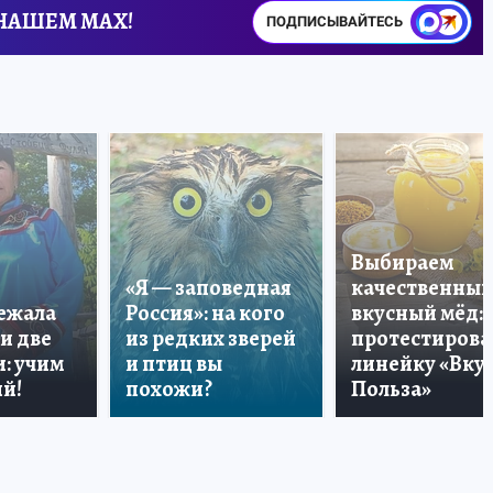
 НАШЕМ MAX!
ПОДПИСЫВАЙТЕСЬ
Выбираем
«Я — заповедная
качественный
лежала
Россия»: на кого
вкусный мёд:
и две
из редких зверей
протестирова
: учим
и птиц вы
линейку «Вкус
й!
похожи?
Польза»