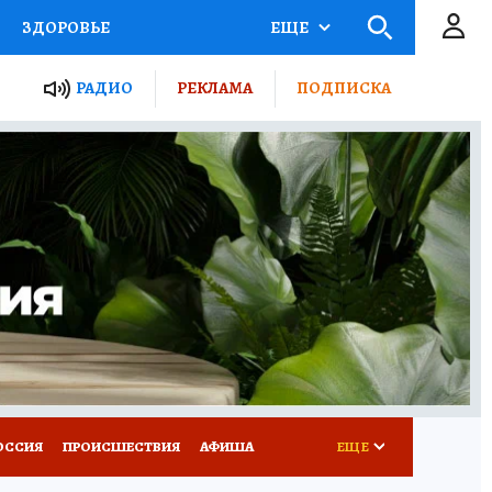
ЗДОРОВЬЕ
ЕЩЕ
ТЫ РОССИИ
РАДИО
РЕКЛАМА
ПОДПИСКА
КРЕТЫ
ПУТЕВОДИТЕЛЬ
 ЖЕЛЕЗА
ТУРИЗМ
Д ПОТРЕБИТЕЛЯ
ВСЕ О КП
ОССИЯ
ПРОИСШЕСТВИЯ
АФИША
ЕЩЕ