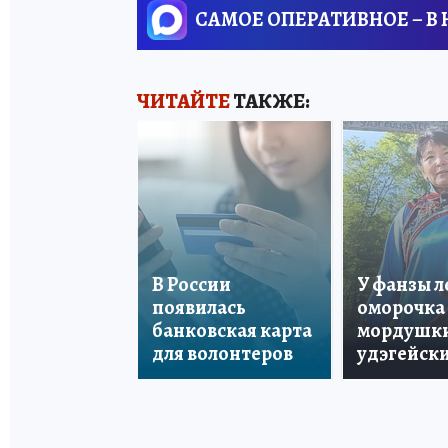
САМОЕ ОПЕРАТИВНОЕ – В
ЧИТАЙТЕ
ТАКЖЕ:
В России
У фанзы 
появилась
оморочка 
банковская карта
мордушки
для волонтеров
удэгейски