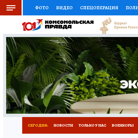
ФОТО
ВИДЕО
СПЕЦОПЕРАЦИЯ
ПОЛ
СОЦПОДДЕРЖКА
НАУКА
СПОРТ
КО
ВЫБОР ЭКСПЕРТОВ
ДОКТОР
ФИНАНС
КНИЖНАЯ ПОЛКА
ПРОГНОЗЫ НА СПОРТ
ПРЕСС-ЦЕНТР
НЕДВИЖИМОСТЬ
ТЕЛЕ
РАДИО КП
РЕКЛАМА
ТЕСТЫ
НОВОЕ 
СЕГОДНЯ:
НОВОСТИ
ТОЛЬКО У НАС
ВОЕНКОРЫ