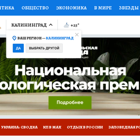
ИТИКА
ОБЩЕСТВО
ЭКОНОМИКА
В МИРЕ
ЗВЕЗДЫ
ЛУМНИСТЫ
ПРОИСШЕСТВИЯ
НАЦИОНАЛЬНЫЕ ПРОЕК
КАЛИНИНГРАД
+25
°
ВАШ РЕГИОН —
КАЛИНИНГРАД
Ы
ОТКРЫВАЕМ МИР
Я ЗНАЮ
СЕМЬЯ
ЖЕНСКИЕ СЕ
ДА
ВЫБРАТЬ ДРУГОЙ
ПРОМОКОДЫ
СЕРИАЛЫ
СПЕЦПРОЕКТЫ
ДЕФИЦИТ
ВИЗОР
КОЛЛЕКЦИИ
КОНКУРСЫ
РАБОТА У НАС
ГИ
НА САЙТЕ
УКРАИНА: СВОДКА
КП В МАХ
ОТДЫХ В РОССИИ
ЗАПОВЕДНАЯ Р