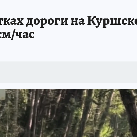
тках дороги на Куршск
 км/час