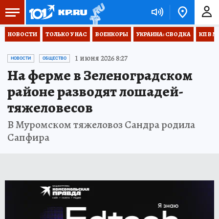
НОВОСТИ
ТОЛЬКО У НАС
ВОЕНКОРЫ
УКРАИНА: СВОДКА
КП В М
1 июня 2026 8:27
НОВОСТИ
ОБЩЕСТВО
На ферме в Зеленоградском
районе разводят лошадей-
тяжеловесов
В Муромском тяжеловоз Сандра родила
Сапфира