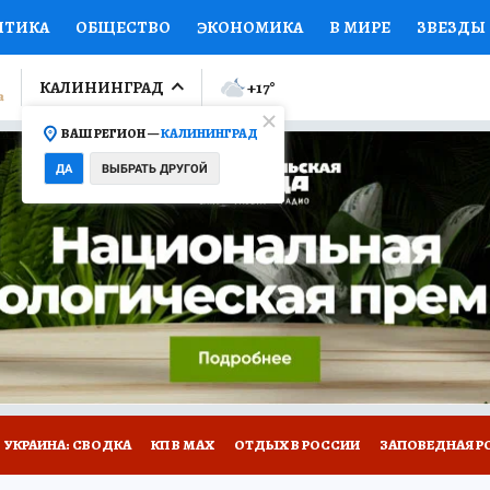
ИТИКА
ОБЩЕСТВО
ЭКОНОМИКА
В МИРЕ
ЗВЕЗДЫ
ЛУМНИСТЫ
ПРОИСШЕСТВИЯ
НАЦИОНАЛЬНЫЕ ПРОЕК
КАЛИНИНГРАД
+17
°
ВАШ РЕГИОН —
КАЛИНИНГРАД
Ы
ОТКРЫВАЕМ МИР
Я ЗНАЮ
СЕМЬЯ
ЖЕНСКИЕ СЕ
ДА
ВЫБРАТЬ ДРУГОЙ
ПРОМОКОДЫ
СЕРИАЛЫ
СПЕЦПРОЕКТЫ
ДЕФИЦИТ
ВИЗОР
КОЛЛЕКЦИИ
КОНКУРСЫ
РАБОТА У НАС
ГИ
НА САЙТЕ
УКРАИНА: СВОДКА
КП В МАХ
ОТДЫХ В РОССИИ
ЗАПОВЕДНАЯ Р