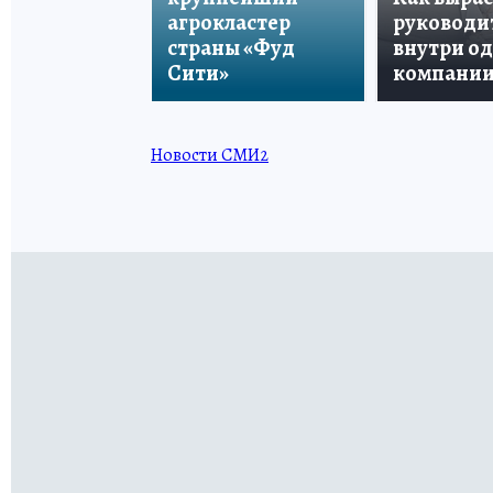
агрокластер
руководи
страны «Фуд
внутри о
Сити»
компани
Новости СМИ2