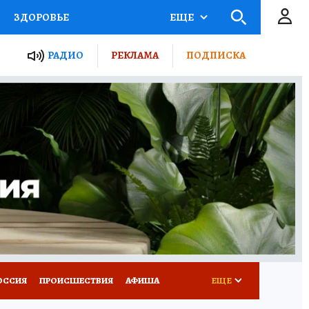
ЗДОРОВЬЕ
ЕЩЕ
ТЫ РОССИИ
РАДИО
РЕКЛАМА
ПОДПИСКА
КРЕТЫ
ПУТЕВОДИТЕЛЬ
 ЖЕЛЕЗА
ТУРИЗМ
Д ПОТРЕБИТЕЛЯ
ВСЕ О КП
ОССИЯ
ПРОИСШЕСТВИЯ
АФИША
ЕЩЕ