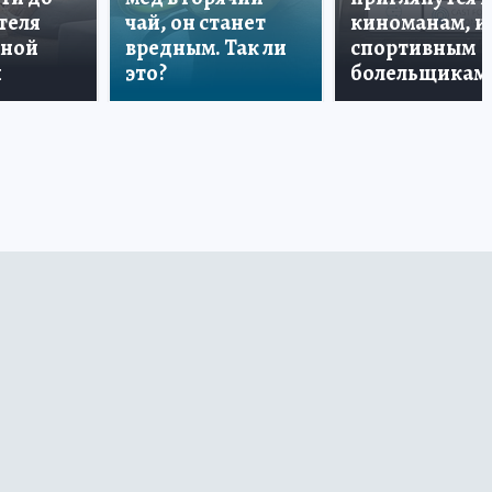
теля
чай, он станет
киноманам, и
дной
вредным. Так ли
спортивным
и
это?
болельщикам