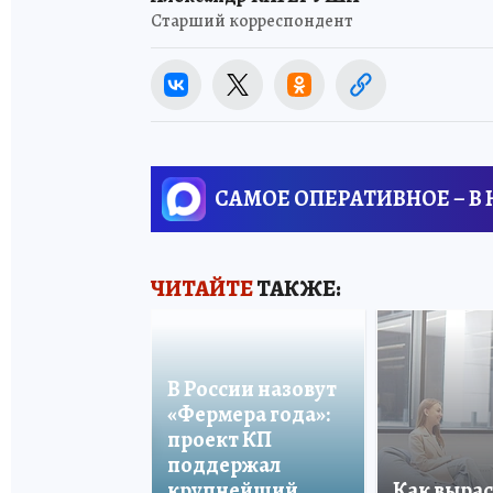
Старший корреспондент
САМОЕ ОПЕРАТИВНОЕ – В
ЧИТАЙТЕ
ТАКЖЕ:
В России назовут
«Фермера года»:
проект КП
поддержал
крупнейший
Как вырас