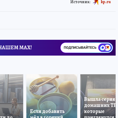
Источник:
kp.ru
 НАШЕМ MAX!
ПОДПИСЫВАЙТЕСЬ
Вышла серия
домашних ТВ
Если добавить
которые
ти до
мёд в горячий
приглянутся 