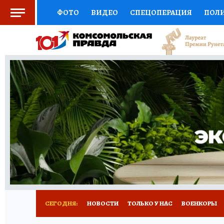
ФОТО
ВИДЕО
СПЕЦОПЕРАЦИЯ
ПОЛ
СОЦПОДДЕРЖКА
НАУКА
СПОРТ
КО
ВЫБОР ЭКСПЕРТОВ
ДОКТОР
ФИНАНС
КНИЖНАЯ ПОЛКА
ПРОГНОЗЫ НА СПОРТ
ПРЕСС-ЦЕНТР
НЕДВИЖИМОСТЬ
ТЕЛЕ
РАДИО КП
РЕКЛАМА
ТЕСТЫ
НОВОЕ 
СЕГОДНЯ:
НОВОСТИ
ТОЛЬКО У НАС
ВОЕНКОРЫ