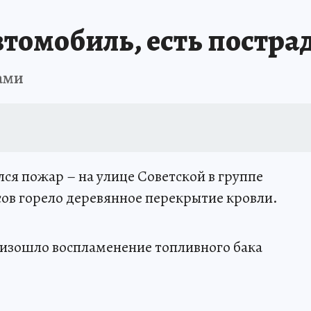
автомобиль, есть постр
ами
лся пожар – на улице Советской в группе
сов горело деревянное перекрытие кровли.
изошло воспламенение топливного бака