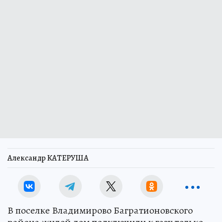
11 июня 2026 18:06
НОВОСТИ
ОБЩЕСТВО
Дом в поселке
Багратионовского района
подключили к газу только
после вмешательства
прокуратуры
Повезло нескольким жителям поселка
Владимирово