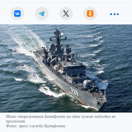
Мимо сторожевиков Балтфлота ни одна чужая подлодка не
проскочит.
Фото:
пресс-служба Балтфлота.