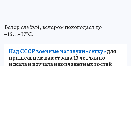
Ветер слабый, вечером похолодает до
+15...+17°С.
Над СССР военные натянули «сетку»
для
пришельцев: как страна 13 лет тайно
искала и изучала инопланетных гостей
НАУКА
Источник:
kp.ru
Александр КАТЕРУША
Старший корреспондент