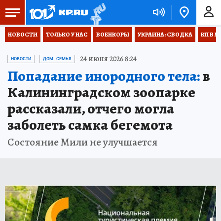
НОВОСТИ
ТОЛЬКО У НАС
ВОЕНКОРЫ
УКРАИНА: СВОДКА
КП В М
24 июня 2026 8:24
НОВОСТИ
ДОМ. СЕМЬЯ
Попадание инородного тела:
в
Калининградском зоопарке
рассказали, отчего могла
заболеть самка бегемота
Состояние Мили не улучшается