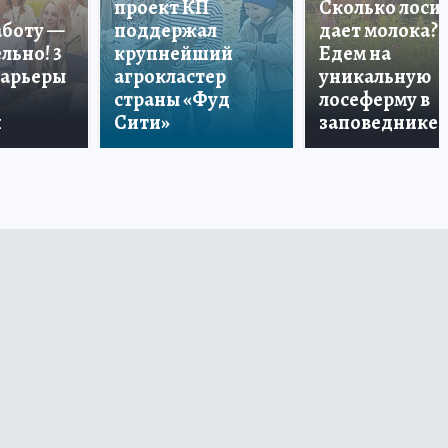
проект КП
Сколько лоси
аботу —
поддержал
дает молока?
льно! 3
крупнейший
Едем на
карьеры
агрокластер
уникальную
страны «Фуд
лосеферму в
и
Сити»
заповеднике!