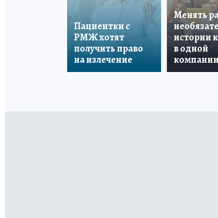
Менять р
Пациентки с
необязате
РМЖ хотят
истории 
получить право
в одной
на излечение
компани