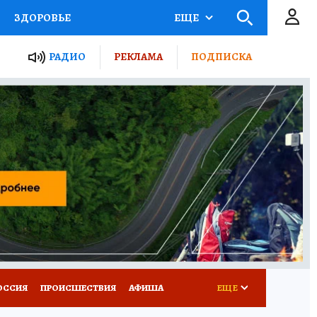
ЗДОРОВЬЕ
ЕЩЕ
ТЫ РОССИИ
РАДИО
РЕКЛАМА
ПОДПИСКА
КРЕТЫ
ПУТЕВОДИТЕЛЬ
 ЖЕЛЕЗА
ТУРИЗМ
Д ПОТРЕБИТЕЛЯ
ВСЕ О КП
ОССИЯ
ПРОИСШЕСТВИЯ
АФИША
ЕЩЕ