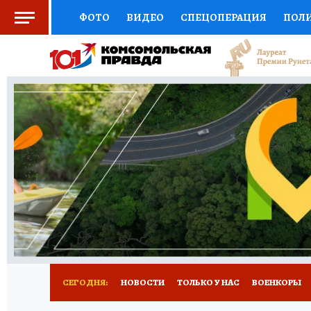
ФОТО
ВИДЕО
СПЕЦОПЕРАЦИЯ
ПОЛ
СОЦПОДДЕРЖКА
НАУКА
СПОРТ
КО
ВЫБОР ЭКСПЕРТОВ
ДОКТОР
ФИНАНС
КНИЖНАЯ ПОЛКА
ПРОГНОЗЫ НА СПОРТ
ПРЕСС-ЦЕНТР
НЕДВИЖИМОСТЬ
ТЕЛЕ
РАДИО КП
РЕКЛАМА
ТЕСТЫ
НОВОЕ 
СЕГОДНЯ:
НОВОСТИ
ТОЛЬКО У НАС
ВОЕНКОРЫ