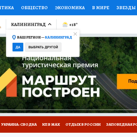
ИТИКА
ОБЩЕСТВО
ЭКОНОМИКА
В МИРЕ
ЗВЕЗДЫ
ЛУМНИСТЫ
ПРОИСШЕСТВИЯ
НАЦИОНАЛЬНЫЕ ПРОЕК
КАЛИНИНГРАД
+18
°
ВАШ РЕГИОН —
КАЛИНИНГРАД
Ы
ОТКРЫВАЕМ МИР
Я ЗНАЮ
СЕМЬЯ
ЖЕНСКИЕ СЕ
ДА
ВЫБРАТЬ ДРУГОЙ
ПРОМОКОДЫ
СЕРИАЛЫ
СПЕЦПРОЕКТЫ
ДЕФИЦИТ
ВИЗОР
КОЛЛЕКЦИИ
КОНКУРСЫ
РАБОТА У НАС
ГИ
НА САЙТЕ
УКРАИНА: СВОДКА
КП В МАХ
ОТДЫХ В РОССИИ
ЗАПОВЕДНАЯ Р