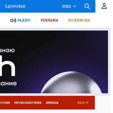
ЗДОРОВЬЕ
ЕЩЕ
ТЫ РОССИИ
РАДИО
РЕКЛАМА
ПОДПИСКА
КРЕТЫ
ПУТЕВОДИТЕЛЬ
 ЖЕЛЕЗА
ТУРИЗМ
Д ПОТРЕБИТЕЛЯ
ВСЕ О КП
ОССИЯ
ПРОИСШЕСТВИЯ
АФИША
ЕЩЕ