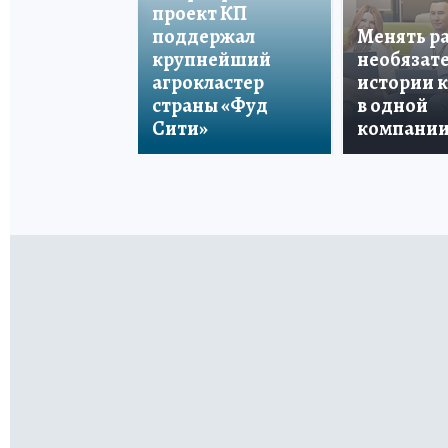
проект КП
поддержал
Менять р
крупнейший
необязате
агрокластер
истории 
страны «Фуд
в одной
Сити»
компани