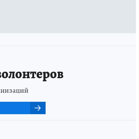
волонтеров
анизаций