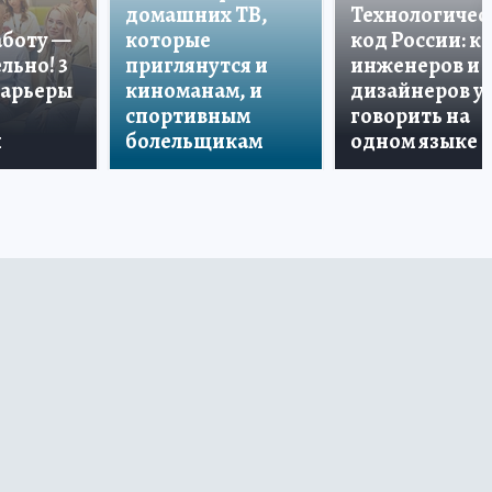
домашних ТВ,
Технологичес
аботу —
которые
код России: к
льно! 3
приглянутся и
инженеров и
карьеры
киноманам, и
дизайнеров у
спортивным
говорить на
и
болельщикам
одном языке