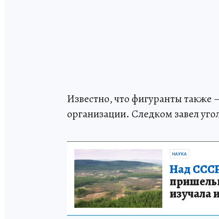
Известно, что фигуранты также 
организации. Следком завел уго
НАУКА
Над СССР
пришельце
изучала 