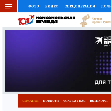
ФОТО
ВИДЕО
СПЕЦОПЕРАЦИЯ
ПОЛ
СОЦПОДДЕРЖКА
НАУКА
СПОРТ
КО
ВЫБОР ЭКСПЕРТОВ
ДОКТОР
ФИНАНС
КНИЖНАЯ ПОЛКА
ПРОГНОЗЫ НА СПОРТ
ПРЕСС-ЦЕНТР
НЕДВИЖИМОСТЬ
ТЕЛЕ
РАДИО КП
РЕКЛАМА
ТЕСТЫ
НОВОЕ 
СЕГОДНЯ:
НОВОСТИ
ТОЛЬКО У НАС
ВОЕНКОРЫ