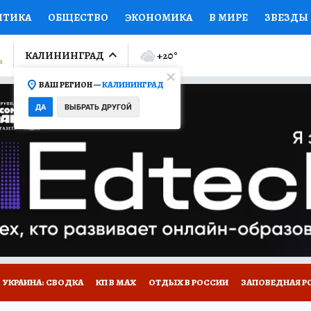
ИТИКА
ОБЩЕСТВО
ЭКОНОМИКА
В МИРЕ
ЗВЕЗДЫ
ЛУМНИСТЫ
ПРОИСШЕСТВИЯ
НАЦИОНАЛЬНЫЕ ПРОЕК
КАЛИНИНГРАД
+20
°
ВАШ РЕГИОН —
КАЛИНИНГРАД
Ы
ОТКРЫВАЕМ МИР
Я ЗНАЮ
СЕМЬЯ
ЖЕНСКИЕ СЕ
ДА
ВЫБРАТЬ ДРУГОЙ
ПРОМОКОДЫ
СЕРИАЛЫ
СПЕЦПРОЕКТЫ
ДЕФИЦИТ
ВИЗОР
КОЛЛЕКЦИИ
КОНКУРСЫ
РАБОТА У НАС
ГИ
НА САЙТЕ
УКРАИНА: СВОДКА
КП В МАХ
ОТДЫХ В РОССИИ
ЗАПОВЕДНАЯ Р