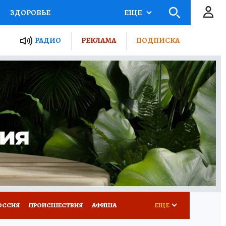
ЗДОРОВЬЕ
ЕЩЕ
ТЫ РОССИИ
РАДИО
РЕКЛАМА
ПОДПИСКА
КРЕТЫ
ПУТЕВОДИТЕЛЬ
 ЖЕЛЕЗА
ТУРИЗМ
Д ПОТРЕБИТЕЛЯ
ВСЕ О КП
ОССИЯ
ПРОИСШЕСТВИЯ
АФИША
ЕЩЕ