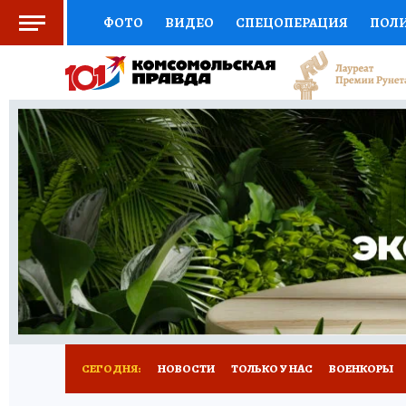
ФОТО
ВИДЕО
СПЕЦОПЕРАЦИЯ
ПОЛ
СОЦПОДДЕРЖКА
НАУКА
СПОРТ
КО
ВЫБОР ЭКСПЕРТОВ
ДОКТОР
ФИНАНС
КНИЖНАЯ ПОЛКА
ПРОГНОЗЫ НА СПОРТ
ПРЕСС-ЦЕНТР
НЕДВИЖИМОСТЬ
ТЕЛЕ
РАДИО КП
РЕКЛАМА
ТЕСТЫ
НОВОЕ 
СЕГОДНЯ:
НОВОСТИ
ТОЛЬКО У НАС
ВОЕНКОРЫ