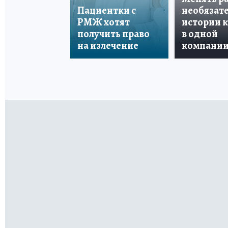
Пациентки с
необязате
РМЖ хотят
истории 
получить право
в одной
на излечение
компани