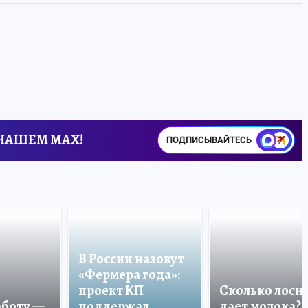
 НАШЕМ MAX!
ПОДПИСЫВАЙТЕСЬ
В России назовут
«Фермера года»:
проект КП
Сколько лоси
аботу —
поддержал
дает молока?