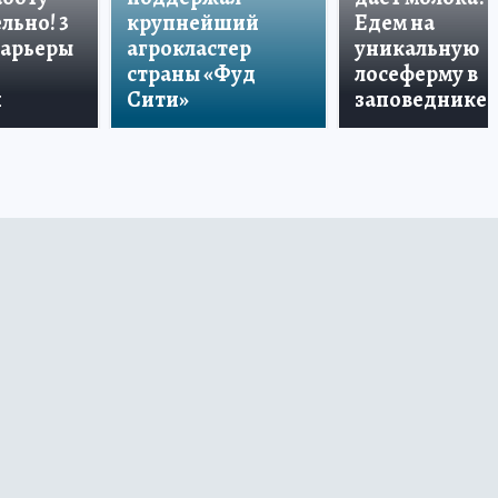
льно! 3
крупнейший
Едем на
карьеры
агрокластер
уникальную
страны «Фуд
лосеферму в
и
Сити»
заповеднике!