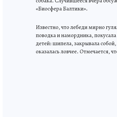
собака. Случившееся вчера обс
«Биосфера Балтики».
Известно, что лебеди мирно гуля
поводка и намордника, покусала
детей: шипела, закрывала собой,
оказалась ловчее. Отмечается, ч