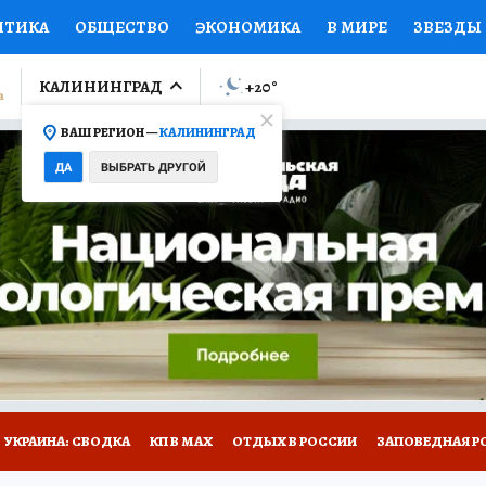
ИТИКА
ОБЩЕСТВО
ЭКОНОМИКА
В МИРЕ
ЗВЕЗДЫ
ЛУМНИСТЫ
ПРОИСШЕСТВИЯ
НАЦИОНАЛЬНЫЕ ПРОЕК
КАЛИНИНГРАД
+20
°
ВАШ РЕГИОН —
КАЛИНИНГРАД
Ы
ОТКРЫВАЕМ МИР
Я ЗНАЮ
СЕМЬЯ
ЖЕНСКИЕ СЕ
ДА
ВЫБРАТЬ ДРУГОЙ
ПРОМОКОДЫ
СЕРИАЛЫ
СПЕЦПРОЕКТЫ
ДЕФИЦИТ
ВИЗОР
КОЛЛЕКЦИИ
КОНКУРСЫ
РАБОТА У НАС
ГИ
НА САЙТЕ
УКРАИНА: СВОДКА
КП В МАХ
ОТДЫХ В РОССИИ
ЗАПОВЕДНАЯ Р