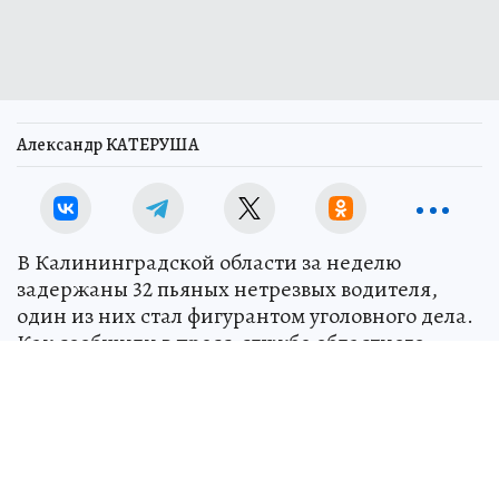
Александр КАТЕРУША
В Калининградской области за неделю
задержаны 32 пьяных нетрезвых водителя,
один из них стал фигурантом уголовного дела.
Как сообщили в пресс-службе областного
УМВД, он попался пьяным за рулем повторно.
Всего с начала года на дорогах региона по
вине нетрезвых водителей произошло 25 ДТП:
7 человек погибли, 26 получили травмы
различной степени тяжести.