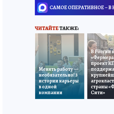
САМОЕ ОПЕРАТИВНОЕ – В
ЧИТАЙТЕ
ТАКЖЕ:
В России 
«Фермера 
проект К
Менять работу —
поддерж
необязательно! 3
крупней
истории карьеры
агроклас
в одной
страны «
компании
Сити»