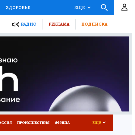
ЗДОРОВЬЕ
ЕЩЕ
ТЫ РОССИИ
РАДИО
РЕКЛАМА
ПОДПИСКА
КРЕТЫ
ПУТЕВОДИТЕЛЬ
 ЖЕЛЕЗА
ТУРИЗМ
Д ПОТРЕБИТЕЛЯ
ВСЕ О КП
ОССИЯ
ПРОИСШЕСТВИЯ
АФИША
ЕЩЕ