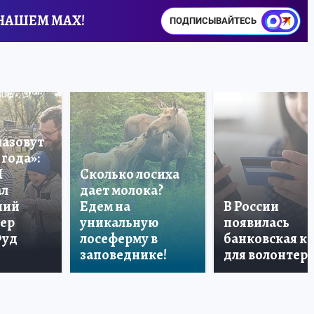
 НАШЕМ MAX!
ПОДПИСЫВАЙТЕСЬ
назовут
года»:
П
Сколько лосиха
ал
дает молока?
ший
Едем на
В России
тер
уникальную
появилась
Фуд
лосеферму в
банковская к
заповеднике!
для волонтер