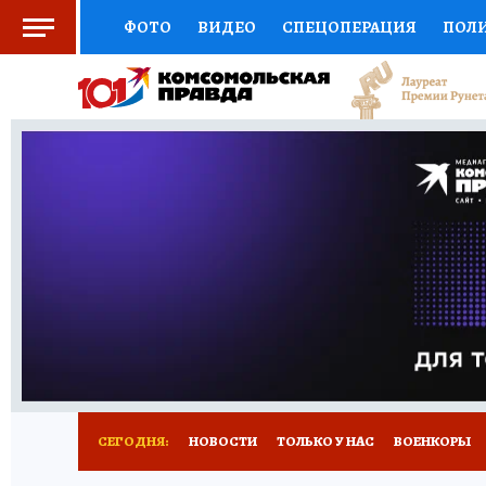
ФОТО
ВИДЕО
СПЕЦОПЕРАЦИЯ
ПОЛ
СОЦПОДДЕРЖКА
НАУКА
СПОРТ
КО
ВЫБОР ЭКСПЕРТОВ
ДОКТОР
ФИНАНС
КНИЖНАЯ ПОЛКА
ПРОГНОЗЫ НА СПОРТ
ПРЕСС-ЦЕНТР
НЕДВИЖИМОСТЬ
ТЕЛЕ
РАДИО КП
РЕКЛАМА
ТЕСТЫ
НОВОЕ 
СЕГОДНЯ:
НОВОСТИ
ТОЛЬКО У НАС
ВОЕНКОРЫ