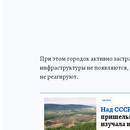
При этом городок активно застр
инфраструктуры не появляются,
не реагируют.
НАУКА
Над СССР
пришельце
изучала 