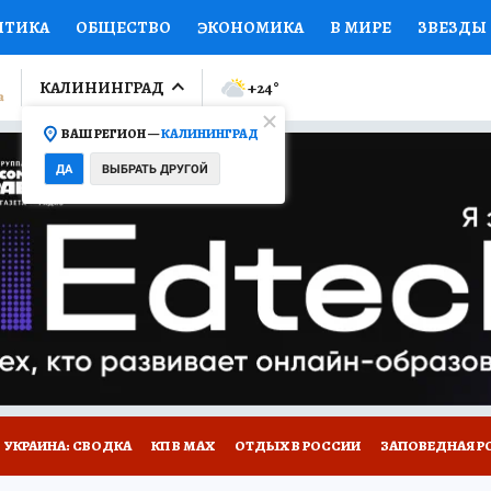
ИТИКА
ОБЩЕСТВО
ЭКОНОМИКА
В МИРЕ
ЗВЕЗДЫ
ЛУМНИСТЫ
ПРОИСШЕСТВИЯ
НАЦИОНАЛЬНЫЕ ПРОЕК
КАЛИНИНГРАД
+24
°
ВАШ РЕГИОН —
КАЛИНИНГРАД
Ы
ОТКРЫВАЕМ МИР
Я ЗНАЮ
СЕМЬЯ
ЖЕНСКИЕ СЕ
ДА
ВЫБРАТЬ ДРУГОЙ
ПРОМОКОДЫ
СЕРИАЛЫ
СПЕЦПРОЕКТЫ
ДЕФИЦИТ
ВИЗОР
КОЛЛЕКЦИИ
КОНКУРСЫ
РАБОТА У НАС
ГИ
НА САЙТЕ
УКРАИНА: СВОДКА
КП В МАХ
ОТДЫХ В РОССИИ
ЗАПОВЕДНАЯ Р