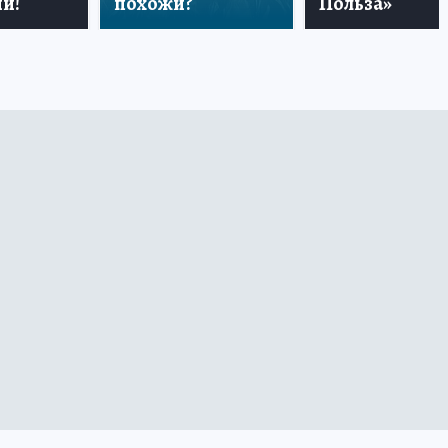
й!
похожи?
Польза»