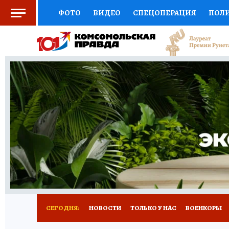
ФОТО
ВИДЕО
СПЕЦОПЕРАЦИЯ
ПОЛ
СОЦПОДДЕРЖКА
НАУКА
СПОРТ
КО
ВЫБОР ЭКСПЕРТОВ
ДОКТОР
ФИНАНС
КНИЖНАЯ ПОЛКА
ПРОГНОЗЫ НА СПОРТ
ПРЕСС-ЦЕНТР
НЕДВИЖИМОСТЬ
ТЕЛЕ
РАДИО КП
РЕКЛАМА
ТЕСТЫ
НОВОЕ 
СЕГОДНЯ:
НОВОСТИ
ТОЛЬКО У НАС
ВОЕНКОРЫ