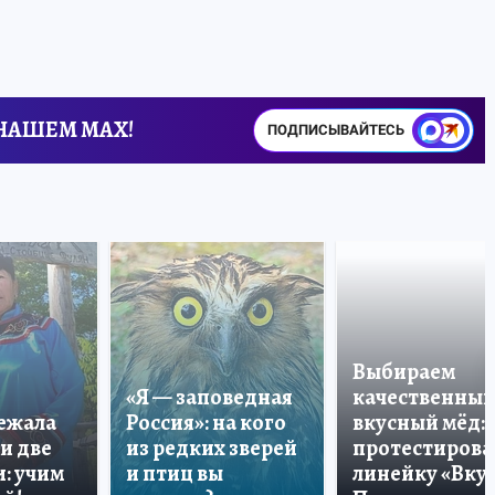
 НАШЕМ MAX!
ПОДПИСЫВАЙТЕСЬ
Выбираем
«Я — заповедная
качественный
лежала
Россия»: на кого
вкусный мёд:
и две
из редких зверей
протестирова
: учим
и птиц вы
линейку «Вкус