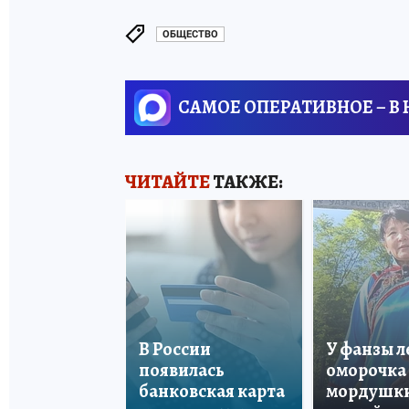
ОБЩЕСТВО
САМОЕ ОПЕРАТИВНОЕ – В
ЧИТАЙТЕ
ТАКЖЕ:
В России
У фанзы 
появилась
оморочка 
банковская карта
мордушки