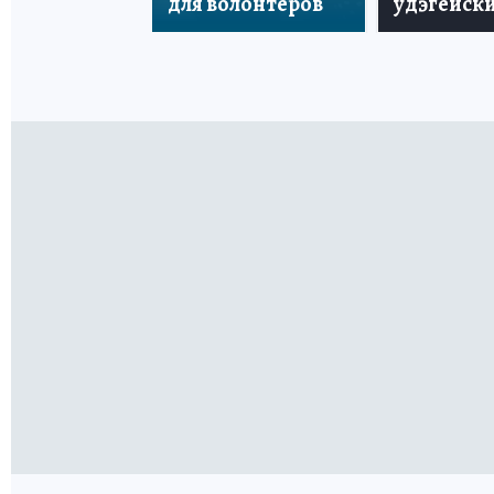
для волонтеров
удэгейски