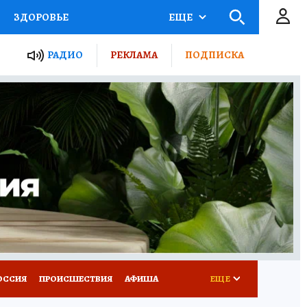
ЗДОРОВЬЕ
ЕЩЕ
ТЫ РОССИИ
РАДИО
РЕКЛАМА
ПОДПИСКА
КРЕТЫ
ПУТЕВОДИТЕЛЬ
 ЖЕЛЕЗА
ТУРИЗМ
Д ПОТРЕБИТЕЛЯ
ВСЕ О КП
ОССИЯ
ПРОИСШЕСТВИЯ
АФИША
ЕЩЕ