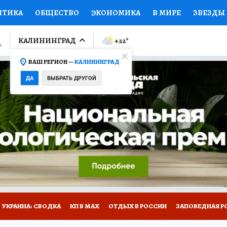
ИТИКА
ОБЩЕСТВО
ЭКОНОМИКА
В МИРЕ
ЗВЕЗДЫ
ЛУМНИСТЫ
ПРОИСШЕСТВИЯ
НАЦИОНАЛЬНЫЕ ПРОЕК
КАЛИНИНГРАД
+22
°
ВАШ РЕГИОН —
КАЛИНИНГРАД
Ы
ОТКРЫВАЕМ МИР
Я ЗНАЮ
СЕМЬЯ
ЖЕНСКИЕ СЕ
ДА
ВЫБРАТЬ ДРУГОЙ
ПРОМОКОДЫ
СЕРИАЛЫ
СПЕЦПРОЕКТЫ
ДЕФИЦИТ
ВИЗОР
КОЛЛЕКЦИИ
КОНКУРСЫ
РАБОТА У НАС
ГИ
НА САЙТЕ
УКРАИНА: СВОДКА
КП В МАХ
ОТДЫХ В РОССИИ
ЗАПОВЕДНАЯ Р