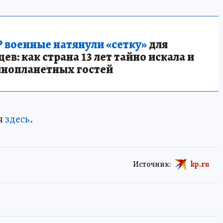
 военные натянули «сетку»
для
в: как страна 13 лет тайно искала и
инопланетных гостей
я
здесь
.
Источник:
kp.ru