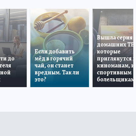
Вышла серия
домашних ТВ
Если добавить
которые
ти до
мёд в горячий
приглянутся 
теля
чай, он станет
киноманам, и
дной
вредным. Так ли
спортивным
и
это?
болельщикам