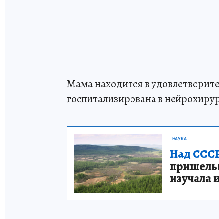
Мама находится в удовлетворите
госпитализирована в нейрохирур
НАУКА
Над СССР
пришельце
изучала 