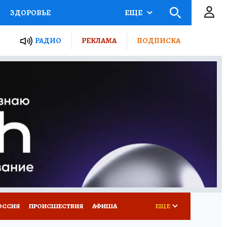
ЗДОРОВЬЕ
ЕЩЕ
ТЫ РОССИИ
РАДИО
РЕКЛАМА
ПОДПИСКА
КРЕТЫ
ПУТЕВОДИТЕЛЬ
 ЖЕЛЕЗА
ТУРИЗМ
Д ПОТРЕБИТЕЛЯ
ВСЕ О КП
ОССИЯ
ПРОИСШЕСТВИЯ
АФИША
ЕЩЕ