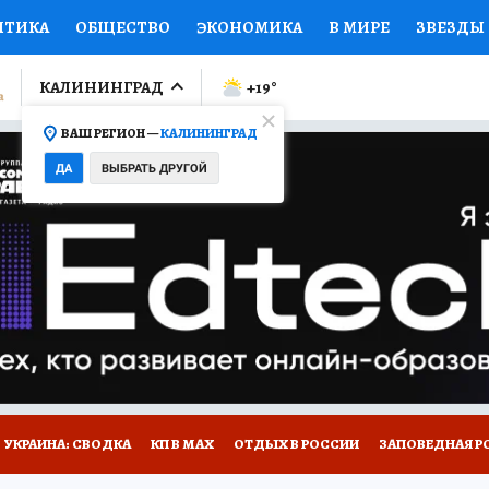
ИТИКА
ОБЩЕСТВО
ЭКОНОМИКА
В МИРЕ
ЗВЕЗДЫ
ЛУМНИСТЫ
ПРОИСШЕСТВИЯ
НАЦИОНАЛЬНЫЕ ПРОЕК
КАЛИНИНГРАД
+19
°
ВАШ РЕГИОН —
КАЛИНИНГРАД
Ы
ОТКРЫВАЕМ МИР
Я ЗНАЮ
СЕМЬЯ
ЖЕНСКИЕ СЕ
ДА
ВЫБРАТЬ ДРУГОЙ
ПРОМОКОДЫ
СЕРИАЛЫ
СПЕЦПРОЕКТЫ
ДЕФИЦИТ
ВИЗОР
КОЛЛЕКЦИИ
КОНКУРСЫ
РАБОТА У НАС
ГИ
НА САЙТЕ
УКРАИНА: СВОДКА
КП В МАХ
ОТДЫХ В РОССИИ
ЗАПОВЕДНАЯ Р