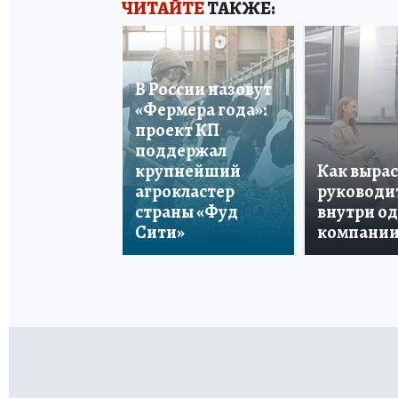
ЧИТАЙТЕ
ТАКЖЕ:
В России назовут
«Фермера года»:
проект КП
поддержал
крупнейший
Как вырас
агрокластер
руководи
страны «Фуд
внутри о
Сити»
компани