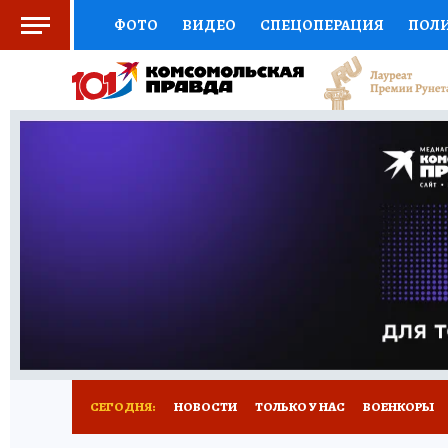
ФОТО
ВИДЕО
СПЕЦОПЕРАЦИЯ
ПОЛ
СОЦПОДДЕРЖКА
НАУКА
СПОРТ
КО
ВЫБОР ЭКСПЕРТОВ
ДОКТОР
ФИНАНС
КНИЖНАЯ ПОЛКА
ПРОГНОЗЫ НА СПОРТ
ПРЕСС-ЦЕНТР
НЕДВИЖИМОСТЬ
ТЕЛЕ
РАДИО КП
РЕКЛАМА
ТЕСТЫ
НОВОЕ 
СЕГОДНЯ:
НОВОСТИ
ТОЛЬКО У НАС
ВОЕНКОРЫ