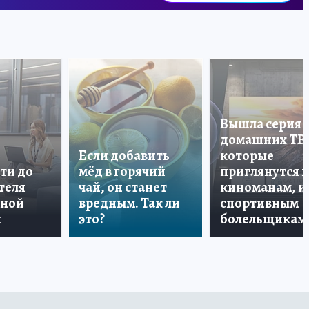
Вышла серия
домашних ТВ
Если добавить
которые
ти до
мёд в горячий
приглянутся 
теля
чай, он станет
киноманам, и
дной
вредным. Так ли
спортивным
и
это?
болельщикам