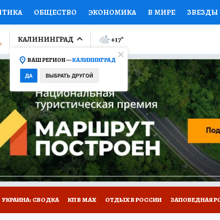
ИТИКА
ОБЩЕСТВО
ЭКОНОМИКА
В МИРЕ
ЗВЕЗДЫ
ЛУМНИСТЫ
ПРОИСШЕСТВИЯ
НАЦИОНАЛЬНЫЕ ПРОЕК
КАЛИНИНГРАД
+17
°
ВАШ РЕГИОН —
КАЛИНИНГРАД
Ы
ОТКРЫВАЕМ МИР
Я ЗНАЮ
СЕМЬЯ
ЖЕНСКИЕ СЕ
ДА
ВЫБРАТЬ ДРУГОЙ
ПРОМОКОДЫ
СЕРИАЛЫ
СПЕЦПРОЕКТЫ
ДЕФИЦИТ
ВИЗОР
КОЛЛЕКЦИИ
КОНКУРСЫ
РАБОТА У НАС
ГИ
НА САЙТЕ
УКРАИНА: СВОДКА
КП В МАХ
ОТДЫХ В РОССИИ
ЗАПОВЕДНАЯ Р