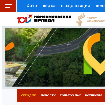
ФОТО
ВИДЕО
СПЕЦОПЕРАЦИЯ
ПОЛ
СОЦПОДДЕРЖКА
НАУКА
СПОРТ
КО
ВЫБОР ЭКСПЕРТОВ
ДОКТОР
ФИНАНС
КНИЖНАЯ ПОЛКА
ПРОГНОЗЫ НА СПОРТ
ПРЕСС-ЦЕНТР
НЕДВИЖИМОСТЬ
ТЕЛЕ
РАДИО КП
РЕКЛАМА
ТЕСТЫ
НОВОЕ 
СЕГОДНЯ:
НОВОСТИ
ТОЛЬКО У НАС
ВОЕНКОРЫ