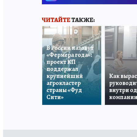
ЧИТАЙТЕ
ТАКЖЕ:
В России назовут
«Фермера года»:
проект КП
поддержал
крупнейший
Как вырас
агрокластер
руководи
страны «Фуд
внутри о
Сити»
компани