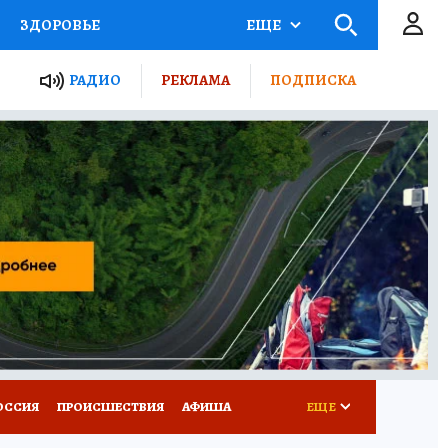
ЗДОРОВЬЕ
ЕЩЕ
ТЫ РОССИИ
РАДИО
РЕКЛАМА
ПОДПИСКА
КРЕТЫ
ПУТЕВОДИТЕЛЬ
 ЖЕЛЕЗА
ТУРИЗМ
Д ПОТРЕБИТЕЛЯ
ВСЕ О КП
ОССИЯ
ПРОИСШЕСТВИЯ
АФИША
ЕЩЕ