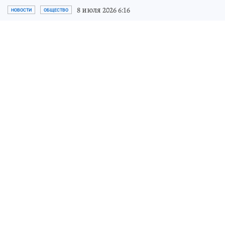
8 июля 2026 6:16
НОВОСТИ
ОБЩЕСТВО
Калининградский бизнесмен
стал победителем конкурса
«Молодой промышленник
года»
Константин Матвейчук – в десятке
отличившихся конкурсантов