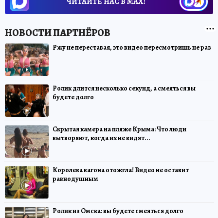
ЧИТАЙТЕ НАС В МАХ!
Ржу не переставая, это видео пересмотришь не раз
Ролик длится несколько секунд, а смеяться вы
будете долго
Скрытая камера на пляже Крыма: Что люди
вытворяют, когда их не видят...
Королева вагона отожгла! Видео не оставит
равнодушным
Ролик из Омска: вы будете смеяться долго