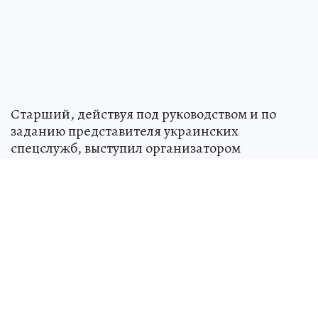
Старший, действуя под руководством и по
заданию представителя украинских
спецслужб, выступил организатором
диверсий. Он осужден на 24 года лишения
свободы с отбыванием первых 6 лет в тюрьме, а
оставшейся части – в колонии строго режима
со штрафом 800 тысяч рублей.
Над СССР военные натянули «сетку»
для
пришельцев: как страна 13 лет тайно
искала и изучала инопланетных гостей
НАУКА