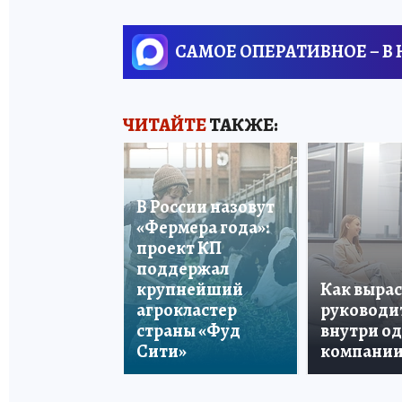
САМОЕ ОПЕРАТИВНОЕ – В
ЧИТАЙТЕ
ТАКЖЕ:
В России назовут
«Фермера года»:
проект КП
поддержал
крупнейший
Как вырас
агрокластер
руководи
страны «Фуд
внутри о
Сити»
компани