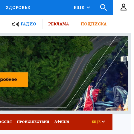
ЗДОРОВЬЕ
ЕЩЕ
ТЫ РОССИИ
РАДИО
РЕКЛАМА
ПОДПИСКА
КРЕТЫ
ПУТЕВОДИТЕЛЬ
 ЖЕЛЕЗА
ТУРИЗМ
Д ПОТРЕБИТЕЛЯ
ВСЕ О КП
ОССИЯ
ПРОИСШЕСТВИЯ
АФИША
ЕЩЕ