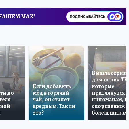
 НАШЕМ MAX!
ПОДПИСЫВАЙТЕСЬ
Вышла серия
домашних ТВ
Если добавить
которые
ти до
мёд в горячий
приглянутся 
теля
чай, он станет
киноманам, и
дной
вредным. Так ли
спортивным
и
это?
болельщикам