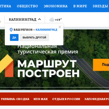
ИТИКА
ОБЩЕСТВО
ЭКОНОМИКА
В МИРЕ
ЗВЕЗДЫ
ЛУМНИСТЫ
ПРОИСШЕСТВИЯ
НАЦИОНАЛЬНЫЕ ПРОЕК
КАЛИНИНГРАД
+19
°
ВАШ РЕГИОН —
КАЛИНИНГРАД
Ы
ОТКРЫВАЕМ МИР
Я ЗНАЮ
СЕМЬЯ
ЖЕНСКИЕ СЕ
ДА
ВЫБРАТЬ ДРУГОЙ
ПРОМОКОДЫ
СЕРИАЛЫ
СПЕЦПРОЕКТЫ
ДЕФИЦИТ
ВИЗОР
КОЛЛЕКЦИИ
КОНКУРСЫ
РАБОТА У НАС
ГИ
НА САЙТЕ
УКРАИНА: СВОДКА
КП В МАХ
ОТДЫХ В РОССИИ
ЗАПОВЕДНАЯ Р