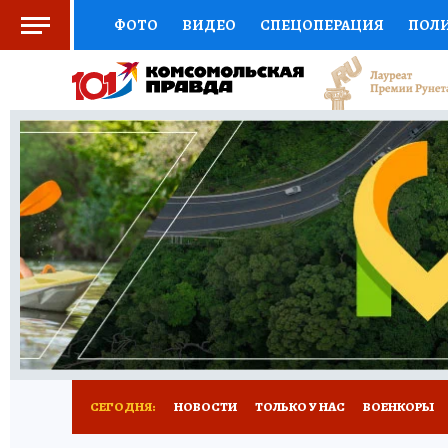
ФОТО
ВИДЕО
СПЕЦОПЕРАЦИЯ
ПОЛ
СОЦПОДДЕРЖКА
НАУКА
СПОРТ
КО
ВЫБОР ЭКСПЕРТОВ
ДОКТОР
ФИНАНС
КНИЖНАЯ ПОЛКА
ПРОГНОЗЫ НА СПОРТ
ПРЕСС-ЦЕНТР
НЕДВИЖИМОСТЬ
ТЕЛЕ
РАДИО КП
РЕКЛАМА
ТЕСТЫ
НОВОЕ 
СЕГОДНЯ:
НОВОСТИ
ТОЛЬКО У НАС
ВОЕНКОРЫ