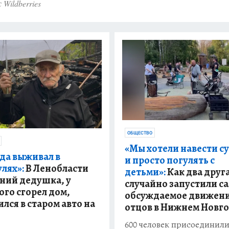
 Wildberries
ОБЩЕСТВО
«Мы хотели навести с
да выживал в
и просто погулять с
лях»:
В Ленобласти
детьми»:
Как два друг
тний дедушка, у
случайно запустили с
ого сгорел дом,
обсуждаемое движен
лся в старом авто на
отцов в Нижнем Новг
600 человек присоединили