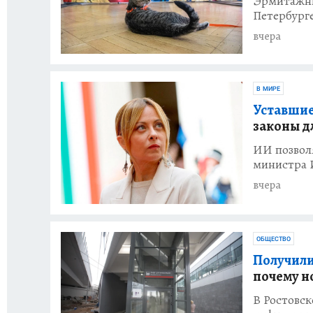
Эрмитажны
Петербург
вчера
В МИРЕ
Уставшие
законы 
ИИ позволя
министра 
вчера
ОБЩЕСТВО
Получили
почему н
В Ростовс