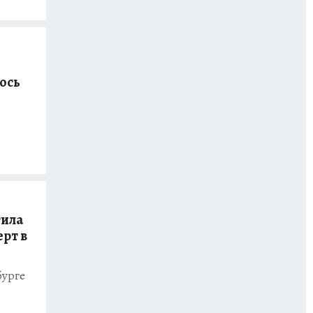
лось
тила
ерт в
бурге