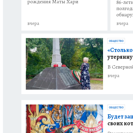
рождения Маты Хари
86-лет
полгод
обнару
вчера
вчера
ОБЩЕСТВО
«Столько 
утерянну
В Северно
вчера
ОБЩЕСТВО
Будет за
своих ко