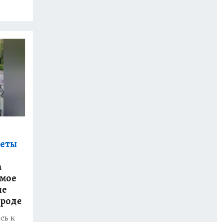
уеты
а
амое
ие
ороде
сь к