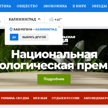
ИТИКА
ОБЩЕСТВО
ЭКОНОМИКА
В МИРЕ
ЗВЕЗДЫ
ЛУМНИСТЫ
ПРОИСШЕСТВИЯ
НАЦИОНАЛЬНЫЕ ПРОЕК
КАЛИНИНГРАД
+20
°
ВАШ РЕГИОН —
КАЛИНИНГРАД
Ы
ОТКРЫВАЕМ МИР
Я ЗНАЮ
СЕМЬЯ
ЖЕНСКИЕ СЕ
ДА
ВЫБРАТЬ ДРУГОЙ
ПРОМОКОДЫ
СЕРИАЛЫ
СПЕЦПРОЕКТЫ
ДЕФИЦИТ
ВИЗОР
КОЛЛЕКЦИИ
КОНКУРСЫ
РАБОТА У НАС
ГИ
НА САЙТЕ
УКРАИНА: СВОДКА
КП В МАХ
ОТДЫХ В РОССИИ
ЗАПОВЕДНАЯ Р