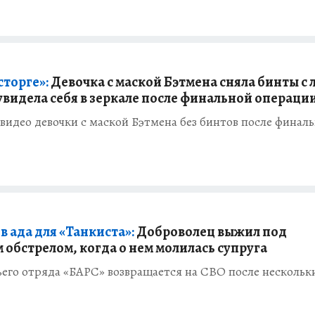
сторге»:
Девочка с маской Бэтмена сняла бинты с 
увидела себя в зеркале после финальной операци
видео девочки с маской Бэтмена без бинтов после финал
в ада для «Танкиста»:
Доброволец выжил под
 обстрелом, когда о нем молилась супруга
ьего отряда «БАРС» возвращается на СВО после нескольк