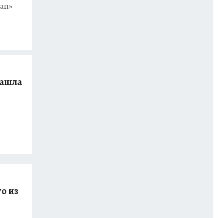
ап»
нашла
о из