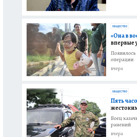
ОБЩЕСТВО
«Она в во
впервые 
Появилось 
операции
вчера
ОБЩЕСТВО
Пять часо
жестоким
Боец казач
ранений
вчера