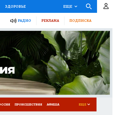
ЗДОРОВЬЕ
ЕЩЕ
ТЫ РОССИИ
РАДИО
РЕКЛАМА
ПОДПИСКА
КРЕТЫ
ПУТЕВОДИТЕЛЬ
 ЖЕЛЕЗА
ТУРИЗМ
Д ПОТРЕБИТЕЛЯ
ВСЕ О КП
ОССИЯ
ПРОИСШЕСТВИЯ
АФИША
ЕЩЕ