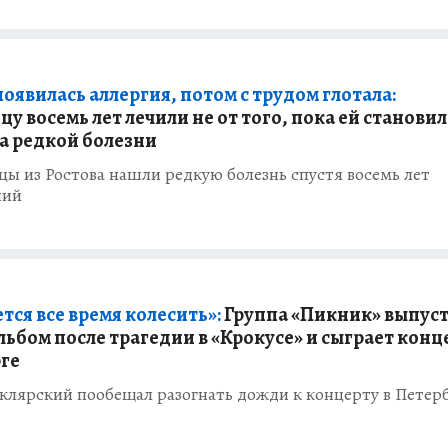
оявилась аллергия, потом с трудом глотала:
 восемь лет лечили не от того, пока ей станови
за редкой болезни
ы из Ростова нашли редкую болезнь спустя восемь лет
ний
тся все время колесить»:
Группа «Пикник» выпус
ьбом после трагедии в «Крокусе» и сыграет конц
ге
лярский пообещал разогнать дожди к концерту в Петер