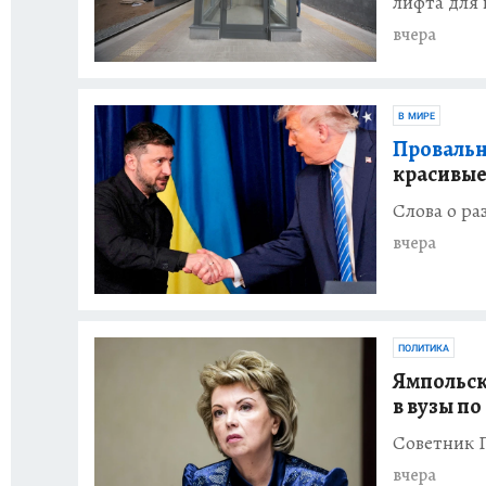
лифта для
вчера
В МИРЕ
Провальн
красивые
Слова о р
вчера
ПОЛИТИКА
Ямпольск
в вузы п
Советник 
вчера