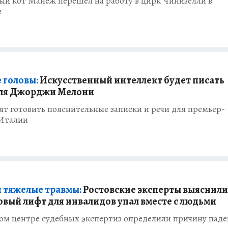
й кот Манеж перешел на работу в цирк Чинизелли в
е
 головы:
Искусственный интеллект будет писать
для Джорджи Мелони
т готовить пояснительные записки и речи для премьер-
Италии
 тяжелые травмы:
Ростовские эксперты выяснили
овый лифт для инвалидов упал вместе с людьми
ком центре судебных экспертиз определили причину пад