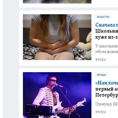
ОБЩЕСТВО
Сначала п
Школьницу
хуже из-
У школьниц
обследова
вчера
ЗВЕЗДЫ
«Нам хоче
первый ал
Петербур
Эдмунд Шк
вчера