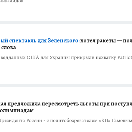
 инвалидов
ый спектакль для Зеленского:
хотел ракеты — по
 слова
азведданных США для Украины прикрыли нехватку Patrio
ая предложила пересмотреть льготы при поступ
о олимпиадам
Президента России - с политобозревателем «КП» Гамовы