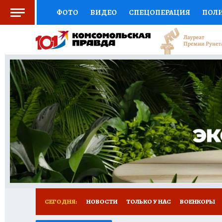
ФОТО
ВИДЕО
СПЕЦОПЕРАЦИЯ
ПОЛ
СОЦПОДДЕРЖКА
НАУКА
СПОРТ
КО
ВЫБОР ЭКСПЕРТОВ
ДОКТОР
ФИНАНС
КНИЖНАЯ ПОЛКА
ПРОГНОЗЫ НА СПОРТ
ПРЕСС-ЦЕНТР
НЕДВИЖИМОСТЬ
ТЕЛЕ
РАДИО КП
РЕКЛАМА
ТЕСТЫ
НОВОЕ 
СЕГОДНЯ:
НОВОСТИ
ТОЛЬКО У НАС
ВОЕНКОРЫ