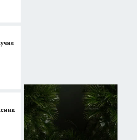
лучил
t
лении
м