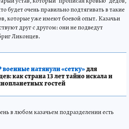
старый устав, который "прописан кровью" дедов,
что будет очень правильно подтягивать в такие
в, которые уже имеют боевой опыт. Казачьи
твуют друг с другом: они не подведут
бриг Ликонцев.
 военные натянули «сетку»
для
в: как страна 13 лет тайно искала и
инопланетных гостей
день в любом казачьем подразделении есть