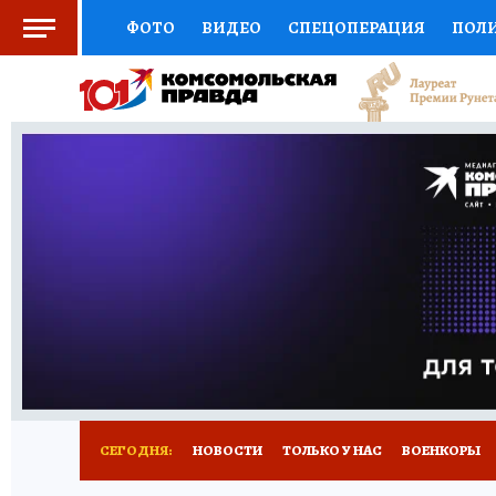
ФОТО
ВИДЕО
СПЕЦОПЕРАЦИЯ
ПОЛ
СОЦПОДДЕРЖКА
НАУКА
СПОРТ
КО
ВЫБОР ЭКСПЕРТОВ
ДОКТОР
ФИНАНС
КНИЖНАЯ ПОЛКА
ПРОГНОЗЫ НА СПОРТ
ПРЕСС-ЦЕНТР
НЕДВИЖИМОСТЬ
ТЕЛЕ
РАДИО КП
РЕКЛАМА
ТЕСТЫ
НОВОЕ 
СЕГОДНЯ:
НОВОСТИ
ТОЛЬКО У НАС
ВОЕНКОРЫ