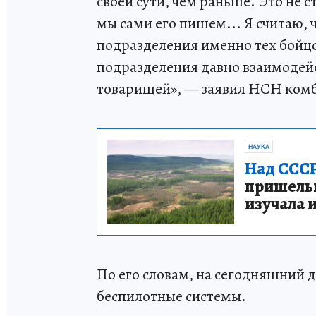
своей сути, чем раньше. Это не 
мы сами его пишем... Я считаю, 
подразделения именно тех бойцо
подразделения давно взаимодейс
товарищей», — заявил НСН ком
НАУКА
Над СССР
пришельце
изучала 
По его словам, на сегодняшний 
беспилотные системы.