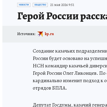
ИСПЫТАНО НА СЕБЕ
21 мая 2026 9:51
НОВОСТИ
ОБЩЕСТВО
Герой России расс
Источник:
kp.ru
Создание казачьих подразделен
России будет основано на успеш
НСН командир казачьей диверси
Герой России Олег Ликонцев. По
кардинально изменит подход к 
отрядов БПЛА.
Депутат Госдумы, казачий генер