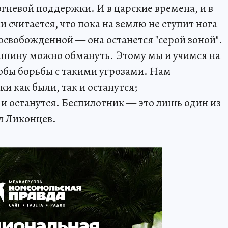
гневой поддержки. И в царские времена, и в
и считается, что пока на землю не ступит нога
 освобожденной — она останется "серой зоной".
ашину можно обмануть. Этому мы и учимся на
собы борьбы с такими угрозами. Нам
и как были, так и останутся;
и останутся. Беспилотник — это лишь один из
л Ликонцев.