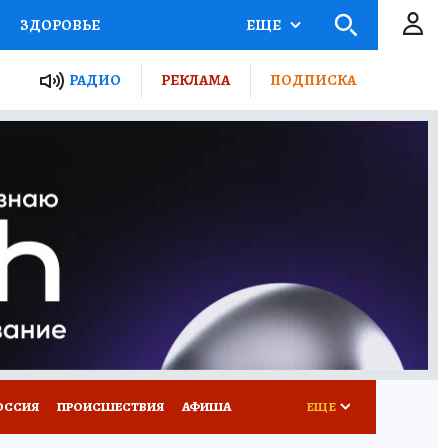
ЗДОРОВЬЕ
ЕЩЕ
ТЫ РОССИИ
РАДИО
РЕКЛАМА
ПОДПИСКА
КРЕТЫ
ПУТЕВОДИТЕЛЬ
 ЖЕЛЕЗА
ТУРИЗМ
Д ПОТРЕБИТЕЛЯ
ВСЕ О КП
ОССИЯ
ПРОИСШЕСТВИЯ
АФИША
ЕЩЕ