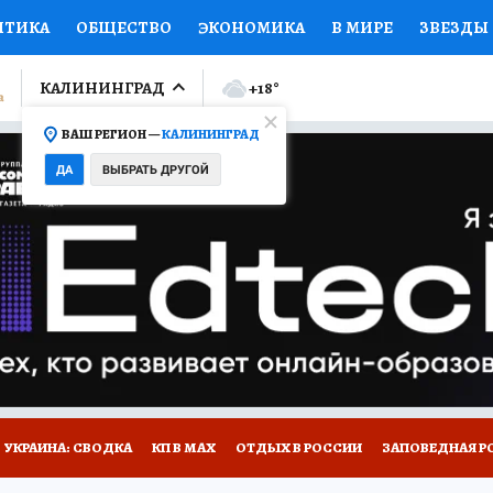
ИТИКА
ОБЩЕСТВО
ЭКОНОМИКА
В МИРЕ
ЗВЕЗДЫ
ЛУМНИСТЫ
ПРОИСШЕСТВИЯ
НАЦИОНАЛЬНЫЕ ПРОЕК
КАЛИНИНГРАД
+18
°
ВАШ РЕГИОН —
КАЛИНИНГРАД
Ы
ОТКРЫВАЕМ МИР
Я ЗНАЮ
СЕМЬЯ
ЖЕНСКИЕ СЕ
ДА
ВЫБРАТЬ ДРУГОЙ
ПРОМОКОДЫ
СЕРИАЛЫ
СПЕЦПРОЕКТЫ
ДЕФИЦИТ
ВИЗОР
КОЛЛЕКЦИИ
КОНКУРСЫ
РАБОТА У НАС
ГИ
НА САЙТЕ
УКРАИНА: СВОДКА
КП В МАХ
ОТДЫХ В РОССИИ
ЗАПОВЕДНАЯ Р