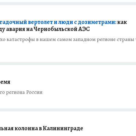
гадочный вертолет и люди с дозиметрами:
как
ду авария на Чернобыльской АЭС
эхо катастрофы в нашем самом западном регионе страны
ремя
го региона России
льная колонна в Калининграде