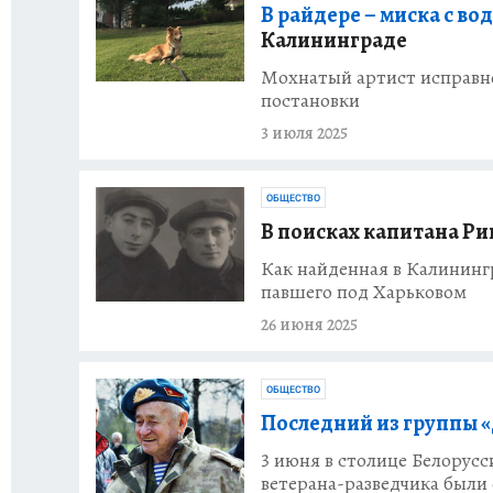
В райдере – миска с вод
Калининграде
Мохнатый артист исправно
постановки
3 июля 2025
ОБЩЕСТВО
В поисках капитана Ри
Как найденная в Калининг
павшего под Харьковом
26 июня 2025
ОБЩЕСТВО
Последний из группы 
3 июня в столице Белорус
ветерана-разведчика были