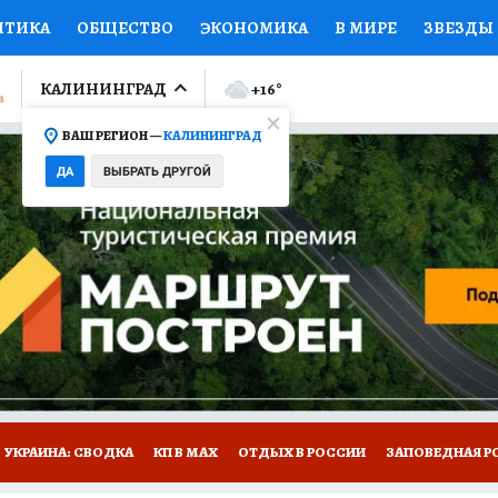
ИТИКА
ОБЩЕСТВО
ЭКОНОМИКА
В МИРЕ
ЗВЕЗДЫ
ЛУМНИСТЫ
ПРОИСШЕСТВИЯ
НАЦИОНАЛЬНЫЕ ПРОЕК
КАЛИНИНГРАД
+16
°
ВАШ РЕГИОН —
КАЛИНИНГРАД
Ы
ОТКРЫВАЕМ МИР
Я ЗНАЮ
СЕМЬЯ
ЖЕНСКИЕ СЕ
ДА
ВЫБРАТЬ ДРУГОЙ
ПРОМОКОДЫ
СЕРИАЛЫ
СПЕЦПРОЕКТЫ
ДЕФИЦИТ
ВИЗОР
КОЛЛЕКЦИИ
КОНКУРСЫ
РАБОТА У НАС
ГИ
НА САЙТЕ
УКРАИНА: СВОДКА
КП В МАХ
ОТДЫХ В РОССИИ
ЗАПОВЕДНАЯ Р