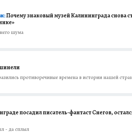
ж:
Почему знаковый музей Калининграда снова с
ринке»
шнего шума
 шинели
тразились противоречивые времена в истории нашей стра
нграде посадил писатель-фантаст Снегов, осталс
ыл - да сплыл