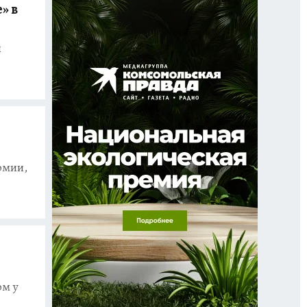
» в
и
рмии,
ом у