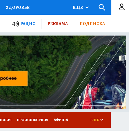
ЗДОРОВЬЕ
ЕЩЕ
ТЫ РОССИИ
РАДИО
РЕКЛАМА
ПОДПИСКА
КРЕТЫ
ПУТЕВОДИТЕЛЬ
 ЖЕЛЕЗА
ТУРИЗМ
Д ПОТРЕБИТЕЛЯ
ВСЕ О КП
ОССИЯ
ПРОИСШЕСТВИЯ
АФИША
ЕЩЕ