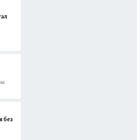
тал
ны
я без