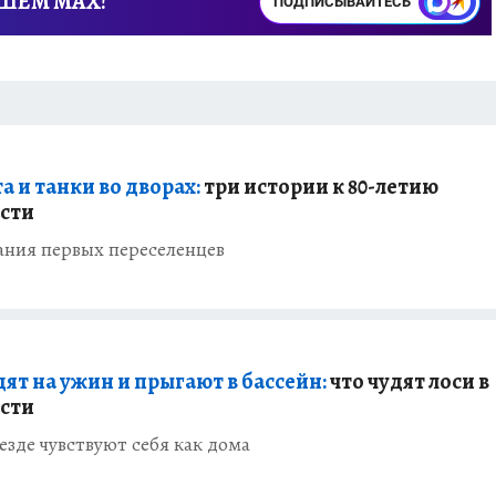
АШЕМ MAX!
ПОДПИСЫВАЙТЕСЬ
 и танки во дворах:
три истории к 80-летию
сти
ания первых переселенцев
ят на ужин и прыгают в бассейн:
что чудят лоси в
сти
езде чувствуют себя как дома