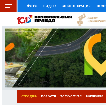
ФОТО
ВИДЕО
СПЕЦОПЕРАЦИЯ
ПОЛ
СОЦПОДДЕРЖКА
НАУКА
СПОРТ
КО
ВЫБОР ЭКСПЕРТОВ
ДОКТОР
ФИНАНС
КНИЖНАЯ ПОЛКА
ПРОГНОЗЫ НА СПОРТ
ПРЕСС-ЦЕНТР
НЕДВИЖИМОСТЬ
ТЕЛЕ
РАДИО КП
РЕКЛАМА
ТЕСТЫ
НОВОЕ 
СЕГОДНЯ:
НОВОСТИ
ТОЛЬКО У НАС
ВОЕНКОРЫ